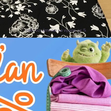
Toto oznámenie sa vypne za:
3