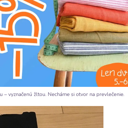
 – vyznačenú žltou. Necháme si otvor na prevlečenie.