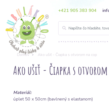
+421 905 383 904
in
Domov
Ako ušiť - Čiapka s otvorom na cop
Ako ušiť - Čiapka s otvorom
Materi
ál
:
úplet 50 x 50cm (bavlnený s elastanom)