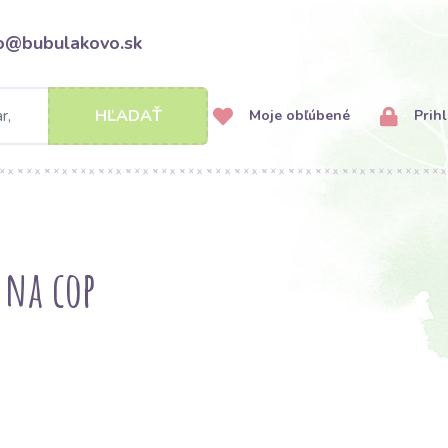
fo@bubulakovo.sk
HĽADAŤ
Moje obľúbené
Prihl
 na cop