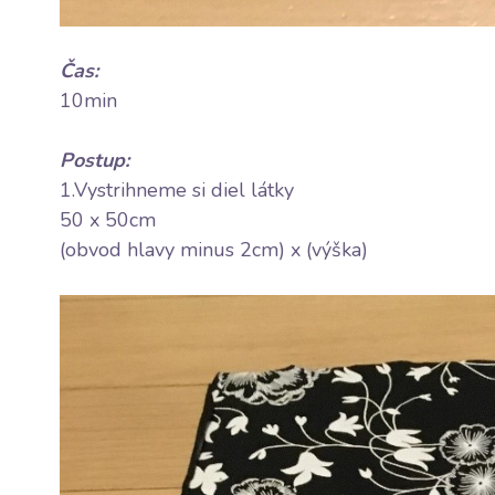
Čas:
10min
Postup:
1.Vystrihneme si diel látky
50 x 50cm
(obvod hlavy minus 2cm) x (výška)