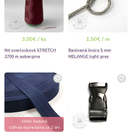
3,00€ / ks
1,50€ / m
Niť overlocková STRETCH
Bavlnená šnúra 5 mm
2700 m aubergine
MELANGE light grey
Veľmi žiadané
Odhad dopredania za 2 dni