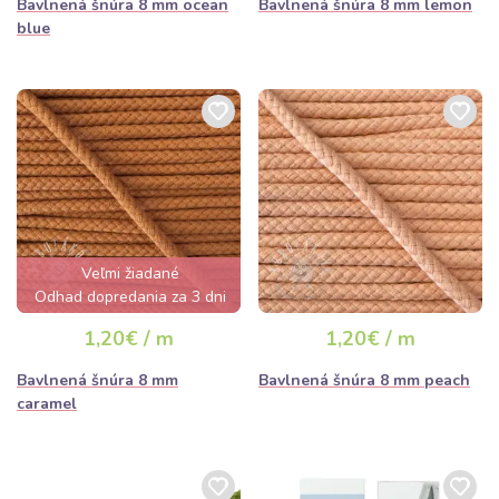
Bavlnená šnúra 8 mm ocean
Bavlnená šnúra 8 mm lemon
blue
Veľmi žiadané
Odhad dopredania za 3 dni
1,20€ / m
1,20€ / m
Bavlnená šnúra 8 mm
Bavlnená šnúra 8 mm peach
caramel