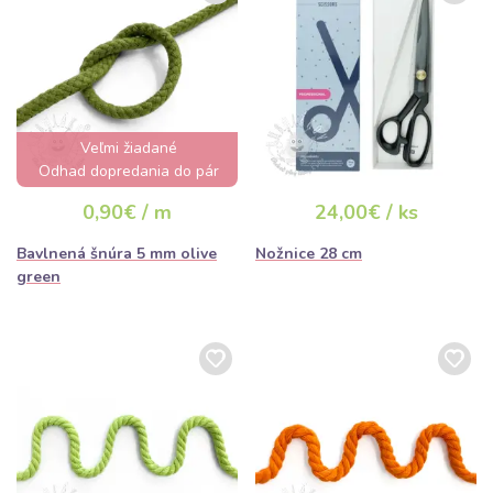
Veľmi žiadané
Odhad dopredania do pár
hodín
0,90€ / m
24,00€ / ks
Bavlnená šnúra 5 mm olive
Nožnice 28 cm
green