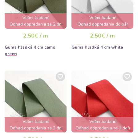
Veľmi žiadané
Veľmi žiadané
Odhad dopredania za 2 dni
Odhad dopredania do pár
hodín
2,50€ / m
2,50€ / m
Guma hladká 4 cm camo
Guma hladká 4 cm white
green
Veľmi žiadané
Veľmi žiadané
Odhad dopredania za 2 dni
Odhad dopredania za 1 deň