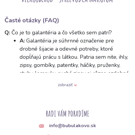
Časté otázky (FAQ)
Q:
Čo je to galantéria a čo všetko sem patrí?
A:
Galantéria je súhrnné označenie pre
drobné šijacie a odevné potreby, ktoré
dopĺňajú prácu s látkou. Patria sem nite, ihly,
zipsy, gombíky, patentky, háčiky, pruženky,
stuhy, lemovky, suché zipsy aj rôzne ozdobné
prvky. Sú to pomôcky, ktoré drží odev
zobraziť
pohromade a zabezpečujú jeho zapínanie či
zdobenie.
Q:
Ako vyberiem správnu ihlu do šijacieho stroja
RADI VÁM PORADÍME
podľa typu látky?
info@bubulakovo.sk
A:
Ihly sa líšia hrúbkou a tvarom hrotu podľa