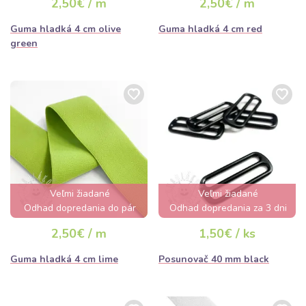
2,50€ / m
2,50€ / m
Guma hladká 4 cm olive
Guma hladká 4 cm red
green
Veľmi žiadané
Veľmi žiadané
Odhad dopredania do pár
Odhad dopredania za 3 dni
hodín
2,50€ / m
1,50€ / ks
Guma hladká 4 cm lime
Posunovač 40 mm black