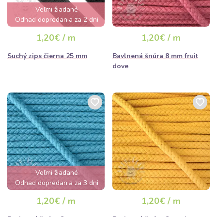
Veľmi žiadané
Odhad dopredania za 2 dni
1,20€ / m
1,20€ / m
Suchý zips čierna 25 mm
Bavlnená šnúra 8 mm fruit
dove
Veľmi žiadané
Odhad dopredania za 3 dni
1,20€ / m
1,20€ / m