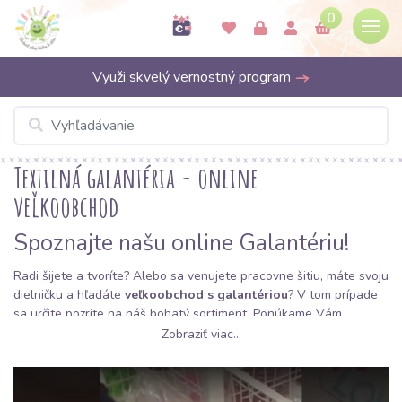
0
Využi skvelý vernostný program
Textilná galantéria - online
veľkoobchod
Spoznajte našu online Galantériu!
Radi šijete a tvoríte? Alebo sa venujete pracovne šitiu, máte svoju
dielničku a hľadáte
veľkoobchod s galantériou
? V tom prípade
sa určite pozrite na náš bohatý sortiment. Ponúkame Vám
kvalitnú
galantériu za výhodné ceny
, ktorá sa perfektne hodí k
Zobraziť viac...
látkam, s ktorými pracujete!