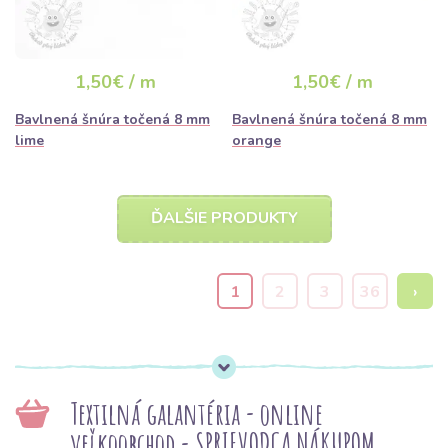
1,50€ / m
1,50€ / m
Bavlnená šnúra točená 8 mm
Bavlnená šnúra točená 8 mm
lime
orange
ĎALŠIE PRODUKTY
1
2
3
36
›
Textilná galantéria - online
veľkoobchod - SPRIEVODCA NÁKUPOM