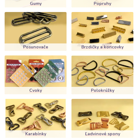
Gumy
Popruhy
Posunovače
Brzdičky a koncovky
Cvoky
Polokrúžky
Karabínky
Ľadvinové spony