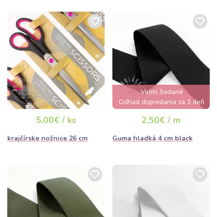
Veľmi žiadané
Odhad dopredania za 1 deň
5,00€ / ks
2,50€ / m
krajčírske nožnice 26 cm
Guma hladká 4 cm black