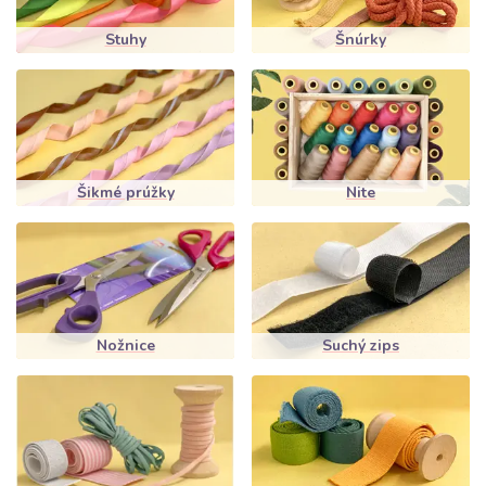
Stuhy
Šnúrky
Šikmé prúžky
Nite
Nožnice
Suchý zips