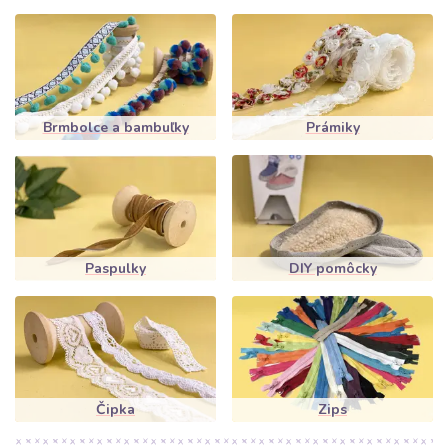
Brmbolce a bambuľky
Prámiky
Paspulky
DIY pomôcky
Čipka
Zips