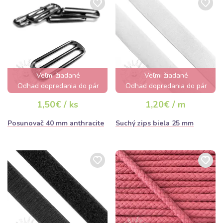
Veľmi žiadané
Veľmi žiadané
Odhad dopredania do pár
Odhad dopredania do pár
hodín
hodín
1,50€ / ks
1,20€ / m
Posunovač 40 mm anthracite
Suchý zips biela 25 mm