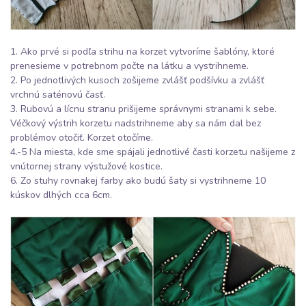
1. Ako prvé si podľa strihu na korzet vytvoríme šablóny, ktoré
prenesieme v potrebnom počte na látku a vystrihneme.
2. Po jednotlivých kusoch zošijeme zvlášť podšívku a zvlášť
vrchnú saténovú časť.
3. Rubovú a lícnu stranu prišijeme správnymi stranami k sebe.
Véčkový výstrih korzetu nadstrihneme aby sa nám dal bez
problémov otočiť. Korzet otočíme.
4.-5 Na miesta, kde sme spájali jednotlivé časti korzetu našijeme z
vnútornej strany výstužové kostice.
6. Zo stuhy rovnakej farby ako budú šaty si vystrihneme 10
kúskov dlhých cca 6cm.