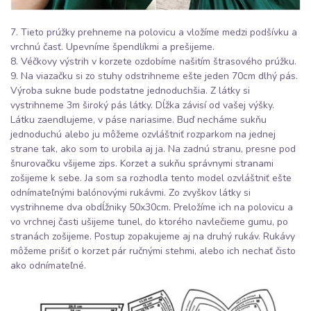
7. Tieto prúžky prehneme na polovicu a vložíme medzi podšívku a
vrchnú časť. Upevníme špendlíkmi a prešijeme.
8. Véčkovy výstrih v korzete ozdobíme našitím štrasového prúžku.
9. Na viazačku si zo stuhy odstrihneme ešte jeden 70cm dlhý pás.
Výroba sukne bude podstatne jednoduchšia. Z látky si
vystrihneme 3m široký pás látky. Dĺžka závisí od vašej výšky.
Látku zaendlujeme, v páse nariasime. Buď necháme sukňu
jednoduchú alebo ju môžeme ozvláštniť rozparkom na jednej
strane tak, ako som to urobila aj ja. Na zadnú stranu, presne pod
šnurovačku všijeme zips. Korzet a sukňu správnymi stranami
zošijeme k sebe. Ja som sa rozhodla tento model ozvláštniť ešte
odnímateľnými balónovými rukávmi. Zo zvyškov látky si
vystrihneme dva obdĺžniky 50x30cm. Preložíme ich na polovicu a
vo vrchnej časti ušijeme tunel, do ktorého navlečieme gumu, po
stranách zošijeme. Postup zopakujeme aj na druhý rukáv. Rukávy
môžeme prišiť o korzet pár ručnými stehmi, alebo ich nechať čisto
ako odnímateľné.