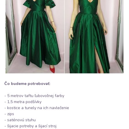
Čo budeme potrebovať:
- 5 metrov taftu ľubovoľnej farby
- 1,5 metra podšívky
- kostice a tunely na ich navlečenie
- zips
- saténovú stuhu
- šijacie potreby a šijací stroj