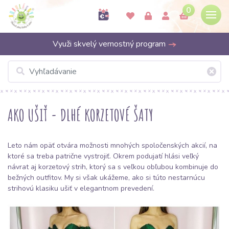
0
Využi skvelý vernostný program
AKO UŠIŤ - DLHÉ KORZETOVÉ ŠATY
Leto nám opäť otvára možnosti mnohých spoločenských akcií, na
ktoré sa treba patrične vystrojiť. Okrem podujatí hlási veľký
návrat aj korzetový strih, ktorý sa s veľkou obľubou kombinuje do
bežných outfitov. My si však ukážeme, ako si túto nestarnúcu
strihovú klasiku ušiť v elegantnom prevedení.