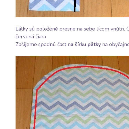
Látky sú položené presne na sebe lícom vnútri.
červená čiara
Zašijeme spodnú časť
na šírku pätky
na obyčajnom