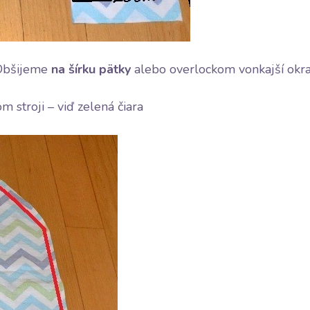
 Obšijeme
na šírku pätky
alebo overlockom vonkajší okraj
 stroji – viď zelená čiara