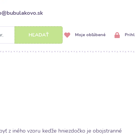
fo@bubulakovo.sk
HĽADAŤ
Moje obľúbené
Prihl
yť z iného vzoru keďže hniezdočko je obojstranné