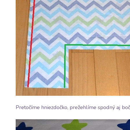
Pretočíme hniezdočko, prežehlíme spodný aj boč