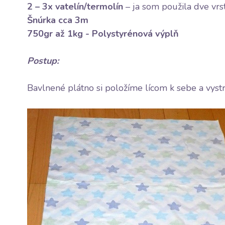
2 – 3x
vatelín/termolín
– ja som použila dve vr
Šnúrka
cca 3m
750gr až 1kg -
Polystyrénová výplň
Postup:
Bavlnené plátno si položíme lícom k sebe a vy