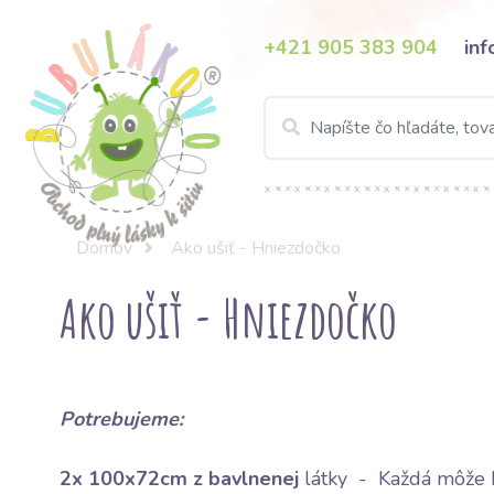
+421 905 383 904
in
Domov
Ako ušiť - Hniezdočko
Ako ušiť - Hniezdočko
Potrebujeme:
2x 100x72cm z
bavlnenej
látky
- Každá môže b