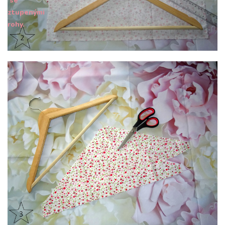
se
ztupenými
rohy.