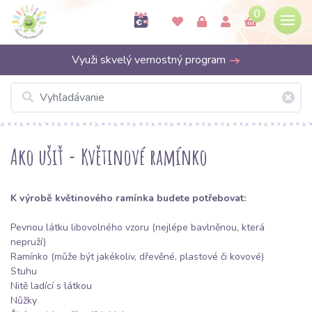
0
Využi skvelý vernostný program
Ako ušiť - Květinové ramínko
K výrobě květinového ramínka budete potřebovat:
Pevnou látku libovolného vzoru (nejlépe
bavlněnou
, která
nepruží)
Ramínko (může být jakékoliv, dřevěné, plastové či kovové)
Stuhu
Nitě
ladící s látkou
Nůžky