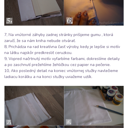
7, Na vnútorné záhyby zadnej stránky prišijeme gumu , ktorá
zaručí, že sa nám kniha nebude otvárať.
8, Prichádza na rad kreatívna časť výroby, kedy je lepšie si motív
na látku najskôr predkresliť ceruzkou.
9, Vopred načrtnutý motív vyfarbíme farbami, dokreslíme detaily
a po zaschnutí prežehlíme žehličkou cez papier na pečenie.
10, Ako posledný detail na koniec vnútornej stužky navlečieme
ladiacu korálku a na konci stužky uviažeme uzlík.