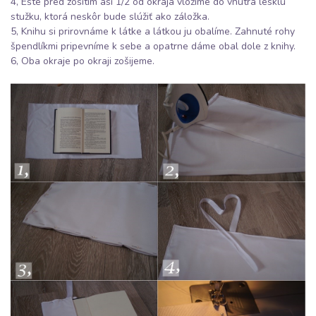
4, Ešte pred zošitím asi 1/2 od okraja vložíme do vnútra lesklú
stužku, ktorá neskôr bude slúžiť ako záložka.
5, Knihu si prirovnáme k látke a látkou ju obalíme. Zahnuté rohy
špendlíkmi pripevníme k sebe a opatrne dáme obal dole z knihy.
6, Oba okraje po okraji zošijeme.