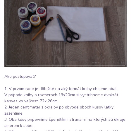
Ako postupovať?
1, V prvom rade je dôležité na aký formát knihy chceme obal.
V prípade knihy o rozmeroch 13x20cm si vystrihneme dvakrát
kanvas vo veľkosti 72x 26cm.
2, Jeden centimeter z okrajov po obvode oboch kusov látky
zažehlíme.
3, Oba kusy pripevníme špendlíkmi stranami, na ktorých sú okraje
smerom k sebe.