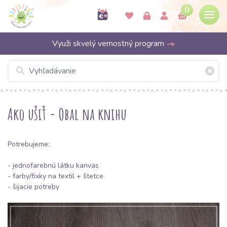
0
Využi skvelý vernostný program
Ako ušiť - Obal na knihu
Potrebujeme:
- jednofarebnú látku
kanvas
- farby/fixky na textil + štetce
- šijacie potreby