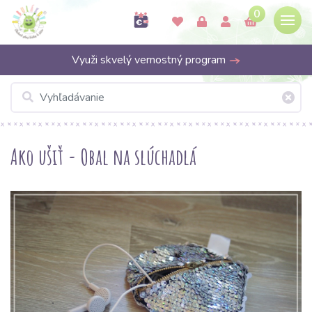
0
Využi skvelý vernostný program
Ako ušiť - Obal na slúchadlá