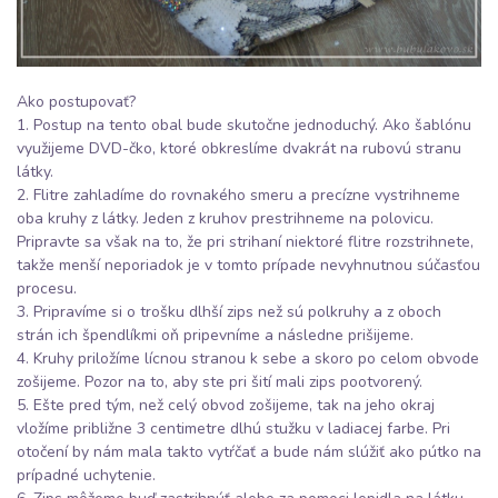
Ako postupovať?
1. Postup na tento obal bude skutočne jednoduchý. Ako šablónu
využijeme DVD-čko, ktoré obkreslíme dvakrát na rubovú stranu
látky.
2. Flitre zahladíme do rovnakého smeru a precízne vystrihneme
oba kruhy z látky. Jeden z kruhov prestrihneme na polovicu.
Pripravte sa však na to, že pri strihaní niektoré flitre rozstrihnete,
takže menší neporiadok je v tomto prípade nevyhnutnou súčasťou
procesu.
3. Pripravíme si o trošku dlhší zips než sú polkruhy a z oboch
strán ich špendlíkmi oň pripevníme a následne prišijeme.
4. Kruhy priložíme lícnou stranou k sebe a skoro po celom obvode
zošijeme. Pozor na to, aby ste pri šití mali zips pootvorený.
5. Ešte pred tým, než celý obvod zošijeme, tak na jeho okraj
vložíme približne 3 centimetre dlhú stužku v ladiacej farbe. Pri
otočení by nám mala takto vytŕčať a bude nám slúžiť ako pútko na
prípadné uchytenie.