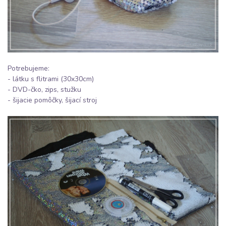
Potrebujeme:
- látku s
flitrami
(30x30cm)
- DVD-čko,
zips
, stužku
- šijacie pomôčky, šijací stroj