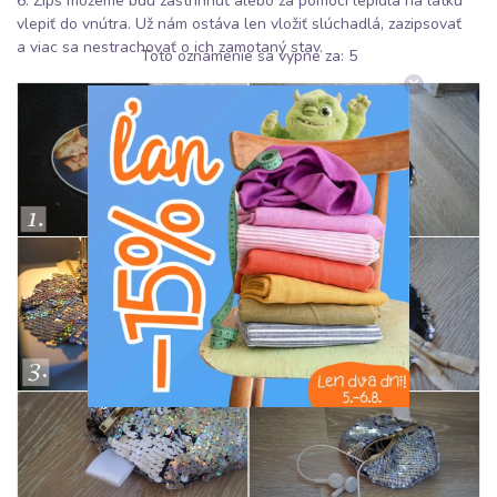
6. Zips môžeme buď zastrihnúť alebo za pomoci lepidla na látku
vlepiť do vnútra. Už nám ostáva len vložiť slúchadlá, zazipsovať
a viac sa nestrachovať o ich zamotaný stav.
Toto oznámenie sa vypne za:
5