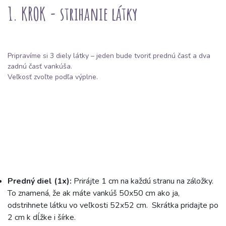
1. KROK - strihanie látky
Pripravíme si 3 diely látky – jeden bude tvoriť prednú časť a dva
zadnú časť vankúša.
Veľkosť zvoľte podľa výplne.
Predný diel (1x):
Prirájte 1 cm na každú stranu na záložky.
To znamená, že ak máte vankúš 50x50 cm ako ja,
odstrihnete látku vo veľkosti 52x52 cm. Skrátka pridajte po
2 cm k dĺžke i šírke.