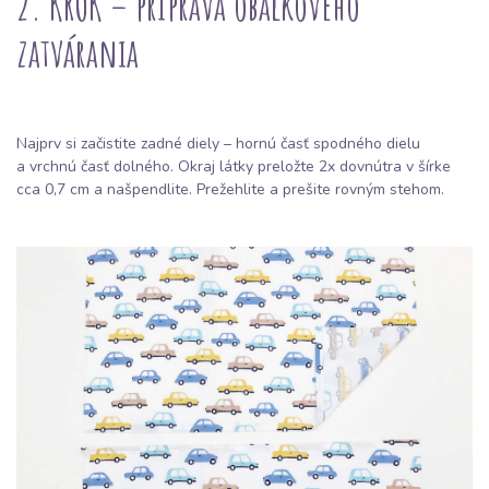
2. KROK – príprava obálkového
zatvárania
Najprv si začistite zadné diely – hornú časť spodného dielu
a vrchnú časť dolného. Okraj látky preložte 2x dovnútra v šírke
cca 0,7 cm a našpendlite. Prežehlite a prešite rovným stehom.