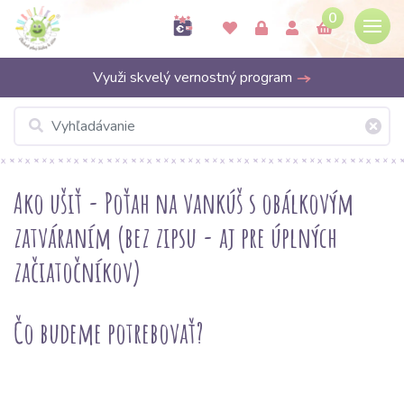
0
Využi skvelý vernostný program
Ako ušiť - Poťah na vankúš s obálkovým
zatváraním (bez zipsu - aj pre úplných
začiatočníkov)
Čo
budeme potrebovať?