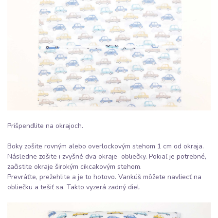
Prišpendlite na okrajoch.
Boky zošite rovným alebo overlockovým stehom 1 cm od okraja.
Následne zošite i zvyšné dva okraje obliečky. Pokiaľ je potrebné,
začistite okraje širokým cikcakovým stehom.
Prevráťte, prežehlite a je to hotovo. Vankúš môžete navliecť na
obliečku a tešiť sa. Takto vyzerá zadný diel.