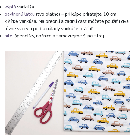
výplň
vankúša
bavlnenú látku
(typ plátno) – pri kúpe prirátajte 10 cm
k šírke vankúša. Na prednú a zadnú časť môžete použiť i dva
rôzne vzory a podľa nálady vankúše otáčať.
nite
, špendlíky, nožnice a samozrejme šijací stroj