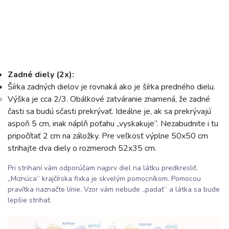
Zadné diely (2x):
Šírka zadných dielov je rovnaká ako je šírka predného dielu.
Výška je cca 2/3. Obálkové zatváranie znamená, že zadné
časti sa budú sčasti prekrývať. Ideálne je, ak sa prekrývajú
aspoň 5 cm, inak náplň poťahu „vyskakuje“. Nezabudnite i tu
pripočítať 2 cm na záložky. Pre veľkosť výplne 50x50 cm
strihajte dva diely o rozmeroch 52x35 cm.
Pri strihaní vám odporúčam najprv diel na látku predkresliť.
„Miznúca“ krajčírska fixka je skvelým pomocníkom. Pomocou
pravítka naznačte línie. Vzor vám nebude „padať“ a látka sa bude
lepšie strihať.