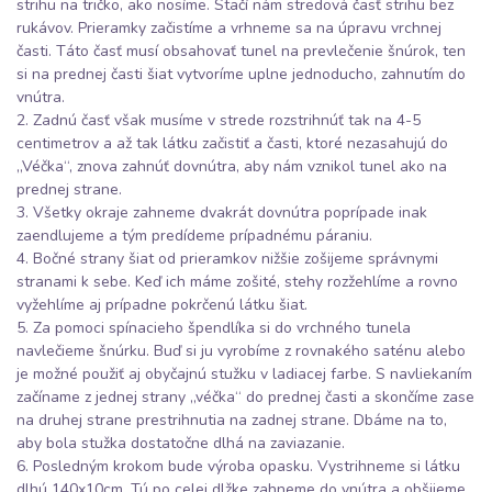
strihu na tričko, ako nosíme. Stačí nám stredová časť strihu bez
rukávov. Prieramky začistíme a vrhneme sa na úpravu vrchnej
časti. Táto časť musí obsahovať tunel na prevlečenie šnúrok, ten
si na prednej časti šiat vytvoríme uplne jednoducho, zahnutím do
vnútra.
2. Zadnú časť však musíme v strede rozstrihnúť tak na 4-5
centimetrov a až tak látku začistiť a časti, ktoré nezasahujú do
„Véčka“, znova zahnúť dovnútra, aby nám vznikol tunel ako na
prednej strane.
3. Všetky okraje zahneme dvakrát dovnútra poprípade inak
zaendlujeme a tým predídeme prípadnému páraniu.
4. Bočné strany šiat od prieramkov nižšie zošijeme správnymi
stranami k sebe. Keď ich máme zošité, stehy rozžehlíme a rovno
vyžehlíme aj prípadne pokrčenú látku šiat.
5. Za pomoci spínacieho špendlíka si do vrchného tunela
navlečieme šnúrku. Buď si ju vyrobíme z rovnakého saténu alebo
je možné použiť aj obyčajnú stužku v ladiacej farbe. S navliekaním
začíname z jednej strany „véčka“ do prednej časti a skončíme zase
na druhej strane prestrihnutia na zadnej strane. Dbáme na to,
aby bola stužka dostatočne dlhá na zaviazanie.
6. Posledným krokom bude výroba opasku. Vystrihneme si látku
dlhú 140x10cm. Tú po celej dlžke zahneme do vnútra a obšijeme