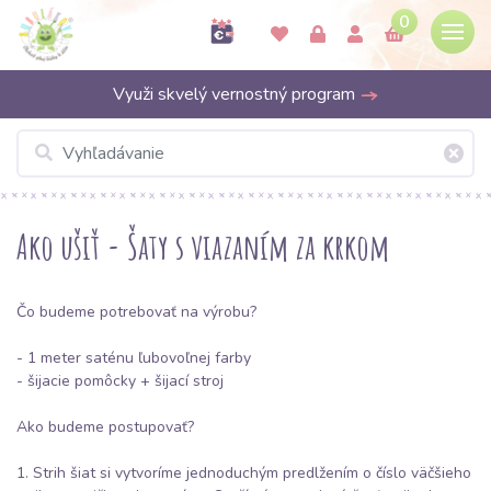
0
Využi skvelý vernostný program
Ako ušiť - Šaty s viazaním za krkom
Čo budeme potrebovať na výrobu?
- 1 meter
saténu
ľubovoľnej farby
- šijacie pomôcky + šijací stroj
Ako budeme postupovať?
1. Strih šiat si vytvoríme jednoduchým predlžením o číslo väčšieho