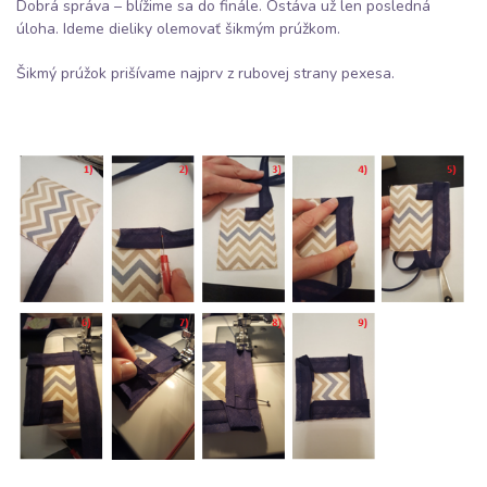
Dobrá správa – blížime sa do finále. Ostáva už len posledná
úloha. Ideme dieliky olemovať šikmým prúžkom.
Šikmý prúžok prišívame najprv z rubovej strany pexesa.