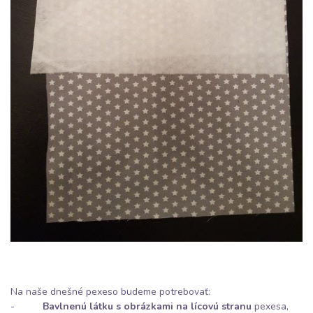
Na naše dnešné pexeso budeme potrebovať:
-
Bavlnenú látku
s obrázkami na lícovú stranu
pexesa,