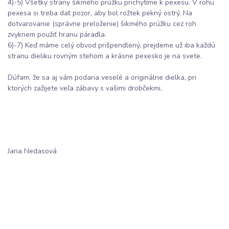
4)-5) Všetky strany šikmého prúžku prichytíme k pexesu. V rohu
pexesa si treba dať pozor, aby bol rožtek pekný ostrý. Na
dotvarovanie (správne preloženie) šikmého prúžku cez roh
zvyknem použiť hranu páradla.
6)-7) Keď máme celý obvod prišpendlený, prejdeme už iba každú
stranu dieliku rovným stehom a krásne pexesko je na svete.
Dúfam, že sa aj vám podaria veselé a originálne dielka, pri
ktorých zažijete veľa zábavy s vašimi drobčekmi.
Jana Nedasová