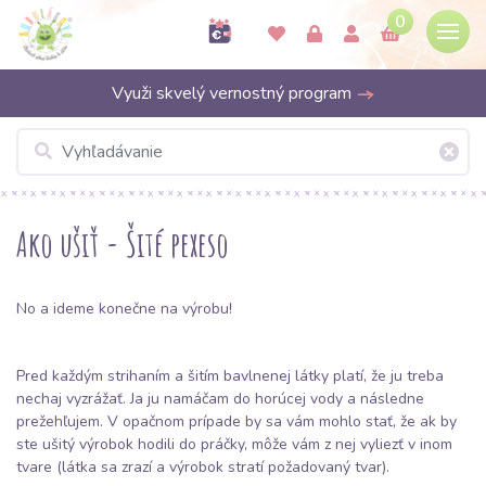
0
Využi skvelý vernostný program
Ako ušiť - Šité pexeso
No a ideme konečne na výrobu!
Pred každým strihaním a šitím
bavlnenej látky
platí, že ju treba
nechaj vyzrážať. Ja ju namáčam do horúcej vody a následne
prežehľujem. V opačnom prípade by sa vám mohlo stať, že ak by
ste ušitý výrobok hodili do práčky, môže vám z nej vyliezť v inom
tvare (látka sa zrazí a výrobok stratí požadovaný tvar).