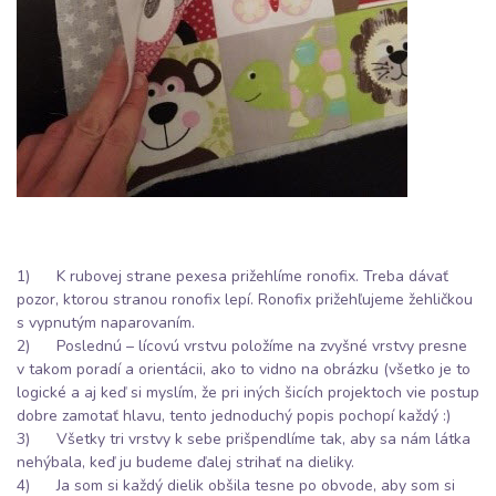
1) K rubovej strane pexesa prižehlíme ronofix. Treba dávať
pozor, ktorou stranou ronofix lepí. Ronofix prižehľujeme žehličkou
s vypnutým naparovaním.
2) Poslednú – lícovú vrstvu položíme na zvyšné vrstvy presne
v takom poradí a orientácii, ako to vidno na obrázku (všetko je to
logické a aj keď si myslím, že pri iných šicích projektoch vie postup
dobre zamotať hlavu, tento jednoduchý popis pochopí každý :)
3) Všetky tri vrstvy k sebe prišpendlíme tak, aby sa nám látka
nehýbala, keď ju budeme ďalej strihať na dieliky.
4) Ja som si každý dielik obšila tesne po obvode, aby som si