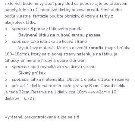
z ktorých budeme vyrábať páry. Buď sa popozerajte po látkovom
panely, kde sú už jednotlivé dieliky pexesa predtlačené alebo
podľa vlastnej fantázie použite obrázky, či vzory a farby z
akejkoľvek látky.
o
spotreba
: 8 párov z látkového panela
-
Bavlnenú látku na rubovú stranu pexesa
o
spotreba
: taká istá ako sa lícovú stranu
- Výstužový materiál. Mne sa osvedčil
ronofix
(napr. hrúbka
2
100+18g/m
), ktorý sa z jednej strany nažehľuje na látku, je
ľahučký, primerane hrubý a dobre drží tvar.
o
spotreba
: opäť rovnaká ako sa lícovú stranu
-
Šikmý prúžok
o
spotreba
: ľahká matematika. Obvod 1 dielika x 16ks + rezerva
o príklad: 1 dielik má rozmer každej strany 8 cm. Obvod dielika
je teda 32cm. Rezerva na 1 dielik cca 10cm ==> 42cm x 16
dielikov = 6,72 m
Vyrátané, prekontrolované a ide sa šiť!