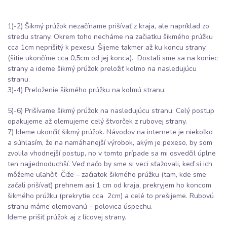
1)-2) Šikmý prúžok nezačíname prišívať z kraja, ale napríklad zo
stredu strany. Okrem toho necháme na začiatku šikmého prúžku
cca 1cm neprišitý k pexesu. Šijeme takmer až ku koncu strany
(šitie ukončíme cca 0,5cm od jej konca). Dostali sme sa na koniec
strany a ideme šikmý prúžok preložiť kolmo na nasledujúcu
stranu.
3)-4) Preloženie šikmého prúžku na kolmú stranu.
5)-6) Prišívame šikmý prúžok na nasledujúcu stranu. Celý postup
opakujeme až olemujeme celý štvorček z rubovej strany.
7) Ideme ukončiť šikmý prúžok. Návodov na internete je niekoľko
a súhlasím, že na namáhanejší výrobok, akým je pexeso, by som
zvolila vhodnejší postup, no v tomto prípade sa mi osvedčil úplne
ten najjednoduchší. Veď načo by sme si veci sťažovali, keď si ich
môžeme uľahčiť .Čiže – začiatok šikmého prúžku (tam, kde sme
začali prišívať) prehnem asi 1 cm od kraja, prekryjem ho koncom
šikmého prúžku (prekrytie cca 2cm) a celé to prešijeme. Rubovú
stranu máme olemovanú – polovica úspechu.
Ideme prišiť prúžok aj z lícovej strany.