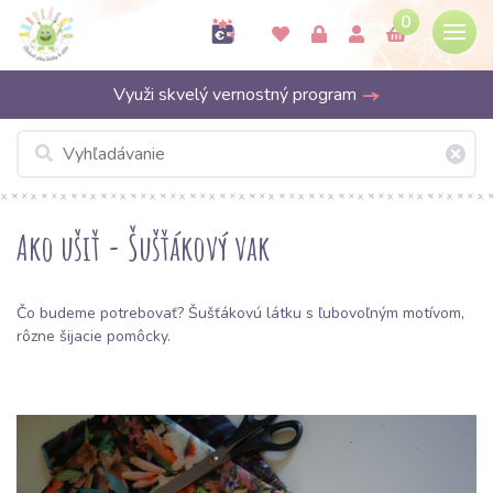
0
Využi skvelý vernostný program
Ako ušiť - Šušťákový vak
Čo budeme potrebovať?
Šušťákovú látku
s ľubovoľným motívom,
rôzne šijacie pomôcky.