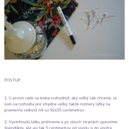
POSTUP:
1, V prvom rade sa treba rozhodnúť, aký veľký vak chceme. Ja
som sa rozhodla pre stredne veľký, takže rozmery látky na
priemernú veľkosť A4 sú 92x35 centimetrov.
2, Vystrihnutú látku prehneme a po oboch stranách upevníme
špendlíkmi, ale asi tak 5 centimetrov od spodu si do vnútra