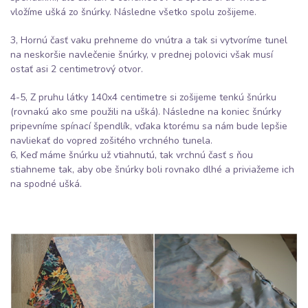
vložíme ušká zo šnúrky. Následne všetko spolu zošijeme.
3, Hornú časť vaku prehneme do vnútra a tak si vytvoríme tunel
na neskoršie navlečenie šnúrky, v prednej polovici však musí
ostať asi 2 centimetrový otvor.
4-5, Z pruhu látky 140x4 centimetre si zošijeme tenkú šnúrku
(rovnakú ako sme použili na ušká). Následne na koniec šnúrky
pripevníme spínací špendlík, vďaka ktorému sa nám bude lepšie
navliekať do vopred zošitého vrchného tunela.
6, Keď máme šnúrku už vtiahnutú, tak vrchnú časť s ňou
stiahneme tak, aby obe šnúrky boli rovnako dlhé a priviažeme ich
na spodné ušká.