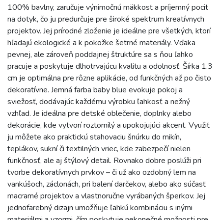
100% bavlny, zaručuje výnimočnú mäkkosť a príjemný pocit
na dotyk, čo ju predurčuje pre široké spektrum kreatívnych
projektov. Jej prírodné zloženie je ideálne pre všetkých, ktorí
hľadajú ekologické a k pokožke šetrné materiály. Vďaka
pevnej, ale zároveň poddajnej štruktúre sa s ňou ľahko
pracuje a poskytuje dlhotrvajúcu kvalitu a odolnosť. Šírka 1.3
cm je optimálna pre rôzne aplikácie, od funkčných až po čisto
dekoratívne. Jemná farba baby blue evokuje pokoj a
sviežosť, dodávajúc každému výrobku ľahkosť a nežný
vzhľad. Je ideálna pre detské oblečenie, doplnky alebo
dekorácie, kde vytvorí roztomilý a upokojujúci akcent. Využiť
ju môžete ako praktickú sťahovaciu šnúrku do mikín,
teplákov, sukní či textilných vriec, kde zabezpečí nielen
funkčnosť, ale aj štýlový detail. Rovnako dobre poslúži pri
tvorbe dekoratívnych prvkov – či už ako ozdobný lem na
vankúšoch, záclonách, pri balení darčekov, alebo ako súčasť
macramé projektov a vlastnoručne vyrábaných šperkov. Jej
jednofarebný dizajn umožňuje ľahkú kombináciu s inými
materiálmi a vzormi, čím poskytuje nekonečné možnosti pre