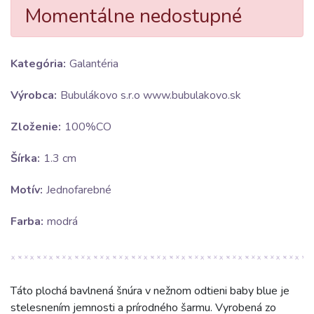
Momentálne nedostupné
Kategória:
Galantéria
Výrobca:
Bubulákovo s.r.o www.bubulakovo.sk
Zloženie:
100%CO
Šírka:
1.3 cm
Motív:
Jednofarebné
Farba:
modrá
Táto plochá bavlnená šnúra v nežnom odtieni baby blue je
stelesnením jemnosti a prírodného šarmu. Vyrobená zo