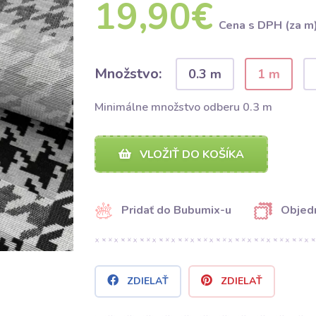
19,90€
Cena s DPH (za m
Množstvo:
0.3 m
1 m
Minimálne množstvo odberu 0.3 m
VLOŽIŤ DO KOŠÍKA
Pridať do Bubumix-u
Objedn
ZDIELAŤ
ZDIELAŤ