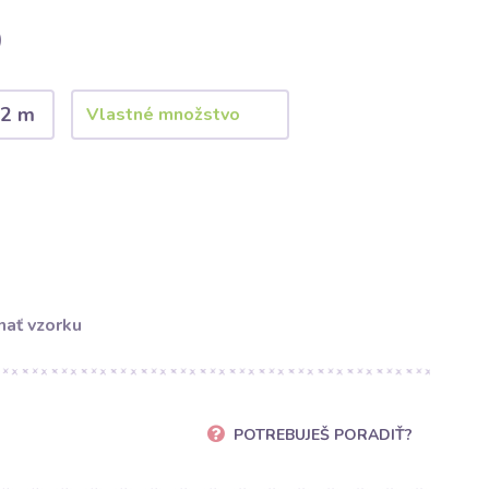
)
2 m
ať vzorku
POTREBUJEŠ PORADIŤ?