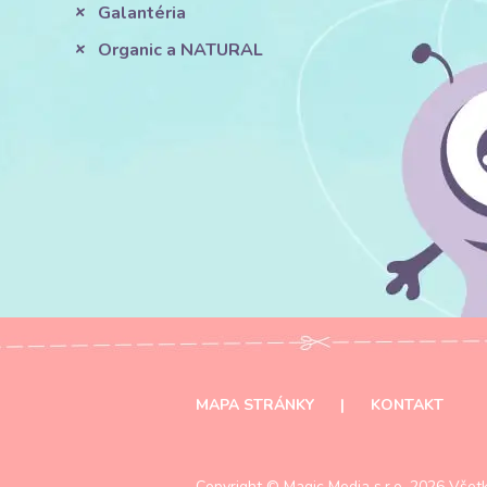
Galantéria
Organic a NATURAL
MAPA STRÁNKY
|
KONTAKT
Copyright ©
Magic Media s.r.o.
2026 Všetk