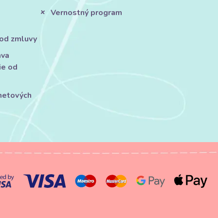
Vernostný program
 od zmluvy
áva
ie od
rnetových