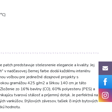
0°C)
tch predstavuje stelesnenie elegancie a kvality. Jej
h" v nadčasovej čiernej farbe dodá každému interiéru
nou voľbou pre jedinečné dizajnové projekty s
ysokou gramážou 425 g/m2 a šírkou 140 cm je táto
 Zloženie zo 16% bavlny (CO), 60% polyesteru (PES) a
ikajúcu tvarovú stálosť a príjemný dotyk. Je perfektná na
ch vankúšov, štýlových závesov, tašiek či iných bytových
ckú hodnotu.