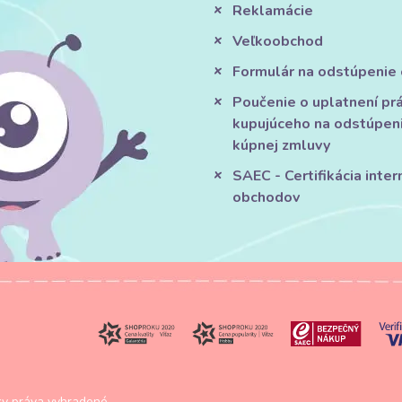
Reklamácie
Veľkoobchod
Formulár na odstúpenie
Poučenie o uplatnení pr
kupujúceho na odstúpen
kúpnej zmluvy
SAEC - Certifikácia inte
obchodov
y práva vyhradené