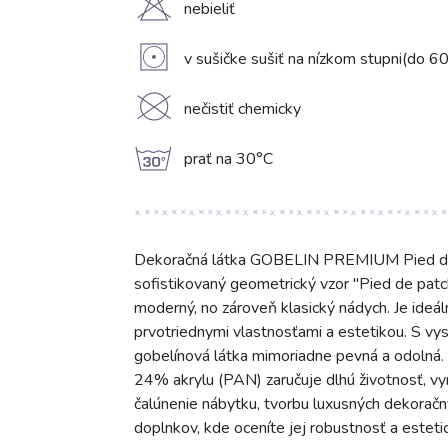
H
nebieliť
V
v sušičke sušiť na nízkom stupni(do 6
K
nečistiť chemicky
g
prať na 30°C
Dekoračná látka GOBELIN PREMIUM Pied de pa
sofistikovaný geometrický vzor "Pied de patc
moderný, no zároveň klasický nádych. Je ideál
prvotriednymi vlastnosťami a estetikou. S v
gobelínová látka mimoriadne pevná a odolná.
24% akrylu (PAN) zaručuje dlhú životnosť, vyn
čalúnenie nábytku, tvorbu luxusných dekoračný
doplnkov, kde oceníte jej robustnosť a esteti