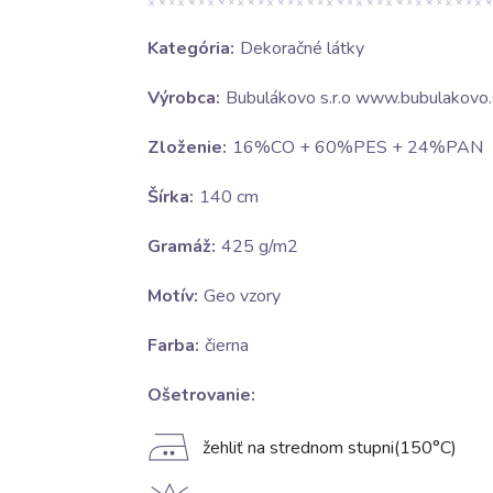
Kategória:
Dekoračné látky
Výrobca:
Bubulákovo s.r.o www.bubulakovo.
Zloženie:
16%CO + 60%PES + 24%PAN
Šírka:
140 cm
Gramáž:
425 g/m2
Motív:
Geo vzory
Farba:
čierna
Ošetrovanie:
E
žehliť na strednom stupni(150°C)