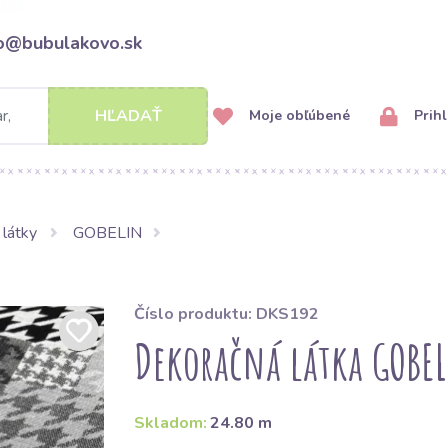
fo@bubulakovo.sk
HĽADAŤ
Moje obľúbené
Prihl
 látky
GOBELIN
Číslo produktu: DKS192
Dekoračná látka GOBEL
Skladom:
24.80 m