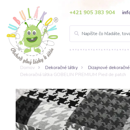
+421 905 383 904
in
Domov
Dekoračné látky
Dizajnové dekoračné
Dekoračná látka GOBELIN PREMIUM Pied de patch