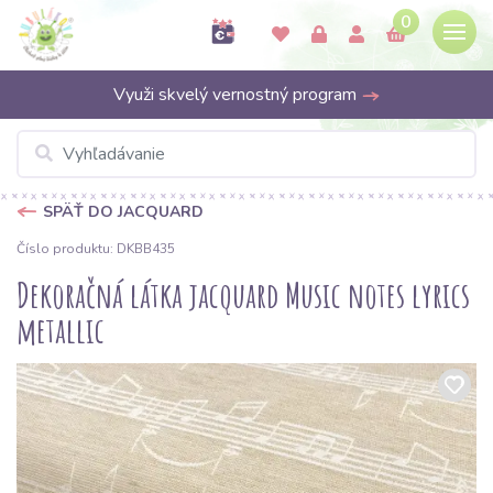
0
Využi skvelý vernostný program
SPÄŤ DO JACQUARD
Číslo produktu: DKBB435
Dekoračná látka jacquard Music notes lyrics
metallic