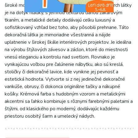
široké možnosti využitia pri rôznych projektoch. Povrch látky
je na dotyk hladký, s jemnou textúrou danou žakárovým
tkaním, a metalické detaily dodávajú celku luxusný a
sofistikovaný vzhľad bez toho, aby pôsobili prehnane. Táto
dekoračná látka je mimoriadne všestranná a nájde
uplatnenie v širokej škále interiérových projektov. Je ideálna
na výrobu štýlových závesov a záclon, ktoré do miestnosti
vnesú eleganciu a kontrolu nad svetlom. Rovnako je
vynikajúcou voľbou pre čalúnenie nábytku, ako sú kreslá,
stoličky či dekoračné lavice, kde vynikne jej pevnosť a
estetická hodnota. Vytvorte si z nej jedinečné dekoračné
vankúše, obrusy, či dokonca originálne tašky a nákupné
košíky. Krémová farba s hudobným vzorom a metalickými
akcentmi sa ľahko kombinuje s rôznymi farebnými paletami a
štýlmi, od klasického po moderný, dodávajúc každému
priestoru osobitý šarm a umelecký nádych.