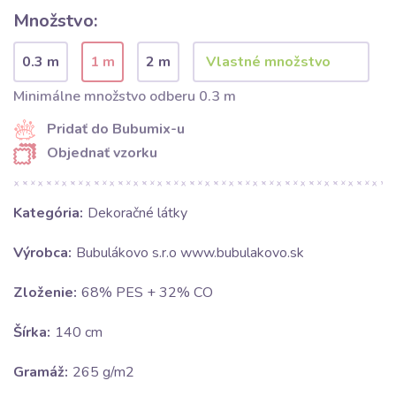
Množstvo:
0.3 m
1 m
2 m
Minimálne množstvo odberu 0.3 m
Pridať do Bubumix-u
Objednať vzorku
Kategória:
Dekoračné látky
Výrobca:
Bubulákovo s.r.o www.bubulakovo.sk
Zloženie:
68% PES + 32% CO
Šírka:
140 cm
Gramáž:
265 g/m2