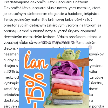
Predstavujeme dekoračnú látku jacquard s názvom
Dekoračná látka jacquard Music notes lyrics metallic, ktorá
je skutočným stelesnením elegancie a hudobnej inšpirácie.
Tento jedinečný materiál v krémovej farbe oživí každý
priestor svojím detailným žakárovým vzorom, na ktorom sa
prelínajú jemné hudobné noty a lyrické úryvky, doplnené
decentným metalickým leskom. Vďaka precíznemu tkaniu a
Toto oznámenie sa vypne za:
5
vizuálnej hĺbke sa vzor stáva trojrozmerným umeleckým
dielom, ktoré upúta pozornosť a dodá interiéru
nezameniteľnú atmosféru. Je ideálnou voľbou pre milovníkov
hudby a všetkých, ktorí oceňujú kombináciu klasického
dizajnu s moderným nádychom. S zložením 68% polyesteru
a 32% bavlny táto látka poskytuje optimálnu rovnováhu
medzi odolnosťou a príjemným dotykom. Polyester zaručuje
vynikajúcu pevnosť, odolnosť proti pokrčeniu a ľahkú údržbu,
zatiaľ čo prímes bavlny pridáva látke prirodzenú mäkkosť,
priedušnosť a komfort. S gramážou 265 g/m2 je látka
dostatočne pevná a stabilná, aby si udržala svoj tvar a
zároveň si zachovala elegantný pád. Jej šírka 140 cm ponúka