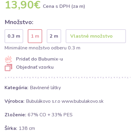
13,90€
Cena s DPH (za m)
Množstvo:
0.3 m
1 m
2 m
Minimálne množstvo odberu 0.3 m
Pridať do Bubumix-u
Objednať vzorku
Kategória:
Bavlnené látky
Výrobca:
Bubulákovo s.r.o www.bubulakovo.sk
Zloženie:
67% CO + 33% PES
Šírka:
138 cm