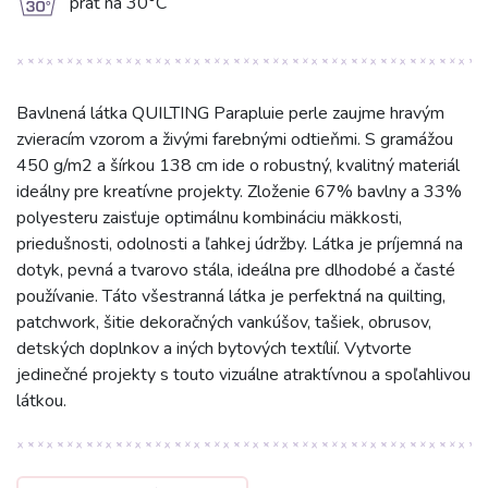
g
prať na 30°C
Bavlnená látka QUILTING Parapluie perle zaujme hravým
zvieracím vzorom a živými farebnými odtieňmi. S gramážou
450 g/m2 a šírkou 138 cm ide o robustný, kvalitný materiál
ideálny pre kreatívne projekty. Zloženie 67% bavlny a 33%
polyesteru zaisťuje optimálnu kombináciu mäkkosti,
priedušnosti, odolnosti a ľahkej údržby. Látka je príjemná na
dotyk, pevná a tvarovo stála, ideálna pre dlhodobé a časté
používanie. Táto všestranná látka je perfektná na quilting,
patchwork, šitie dekoračných vankúšov, tašiek, obrusov,
detských doplnkov a iných bytových textílií. Vytvorte
jedinečné projekty s touto vizuálne atraktívnou a spoľahlivou
látkou.