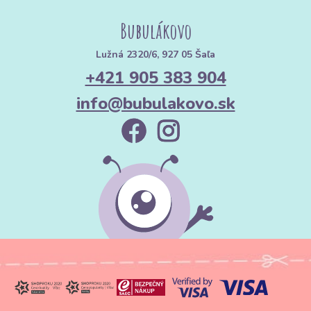
Bubulákovo
Lužná 2320/6, 927 05 Šaľa
+421 905 383 904
info@bubulakovo.sk