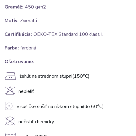
Gramáž:
450 g/m2
Motív:
Zvieratá
Certifikácia:
OEKO-TEX Standard 100 class I.
Farba:
farebná
Ošetrovanie:
E
žehliť na strednom stupni(150°C)
H
nebieliť
V
v sušičke sušiť na nízkom stupni(do 60°C)
K
nečistiť chemicky