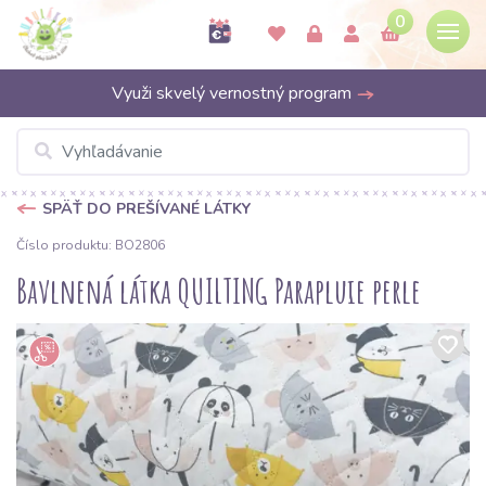
0
Využi skvelý vernostný program
SPÄŤ DO PREŠÍVANÉ LÁTKY
Číslo produktu: BO2806
Bavlnená látka QUILTING Parapluie perle