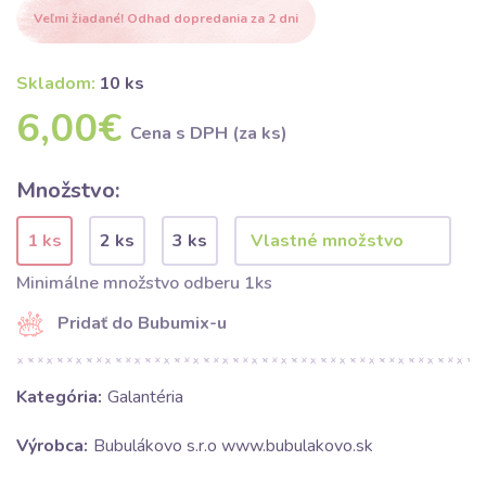
Veľmi žiadané! Odhad dopredania za 2 dni
Skladom:
10 ks
6,00€
Cena s DPH (za ks)
Množstvo:
1 ks
2 ks
3 ks
Minimálne množstvo odberu 1ks
Pridať do Bubumix-u
Kategória:
Galantéria
Výrobca:
Bubulákovo s.r.o www.bubulakovo.sk