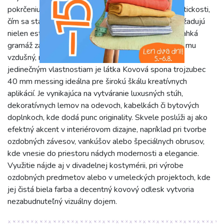
pokrčeniu a jednoduchá údržba pridávajú na jej praktickosti,
čím sa stáva ideálnou voľbou pre projekty, ktoré vyžadujú
nielen estetickú hodnotu, ale aj dlhú životnosť. Jej ľahká
gramáž zaručuje, že nezaťaží finálny výrobok a pridá mu
vzdušný, no zároveň luxusný vzhľad. Vďaka svojim
jedinečným vlastnostiam je látka Kovová spona trojzubec
40 mm messing ideálna pre širokú škálu kreatívnych
aplikácií. Je vynikajúca na vytváranie luxusných stúh,
dekoratívnych lemov na odevoch, kabelkách či bytových
doplnkoch, kde dodá punc originality. Skvele poslúži aj ako
efektný akcent v interiérovom dizajne, napríklad pri tvorbe
ozdobných závesov, vankúšov alebo špeciálnych obrusov,
kde vnesie do priestoru nádych modernosti a elegancie.
Využitie nájde aj v divadelnej kostymérii, pri výrobe
ozdobných predmetov alebo v umeleckých projektoch, kde
jej čistá biela farba a decentný kovový odlesk vytvoria
nezabudnuteľný vizuálny dojem.