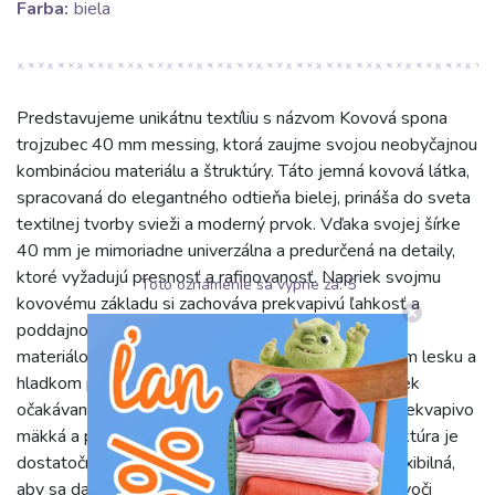
Farba:
biela
Predstavujeme unikátnu textíliu s názvom Kovová spona
trojzubec 40 mm messing, ktorá zaujme svojou neobyčajnou
kombináciou materiálu a štruktúry. Táto jemná kovová látka,
spracovaná do elegantného odtieňa bielej, prináša do sveta
textilnej tvorby svieži a moderný prvok. Vďaka svojej šírke
40 mm je mimoriadne univerzálna a predurčená na detaily,
ktoré vyžadujú presnosť a rafinovanosť. Napriek svojmu
Toto oznámenie sa vypne za:
4
kovovému základu si zachováva prekvapivú ľahkosť a
poddajnosť, čo ju odlišuje od bežných metalických
materiálov. Kvalita tejto látky spočíva v jej subtílnom lesku a
hladkom povrchu, ktorý je príjemný na dotyk. Napriek
očakávanej drsnosti, táto biela kovová tkanina je prekvapivo
mäkká a poddajná, čo uľahčuje prácu s ňou. Jej štruktúra je
dostatočne pevná na udržanie tvaru, no zároveň flexibilná,
aby sa dala krásne drapovať a formovať. Odolnosť voči