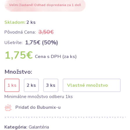
Veľmi žiadané! Odhad dopredania za 1 deň
Skladom:
2 ks
3,50€
Pôvodná Cena:
1,75€ (50%)
Ušetríte:
1,75€
Cena s DPH (za ks)
Množstvo:
1 ks
2 ks
3 ks
Minimálne množstvo odberu 1ks
Pridať do Bubumix-u
Kategória:
Galantéria