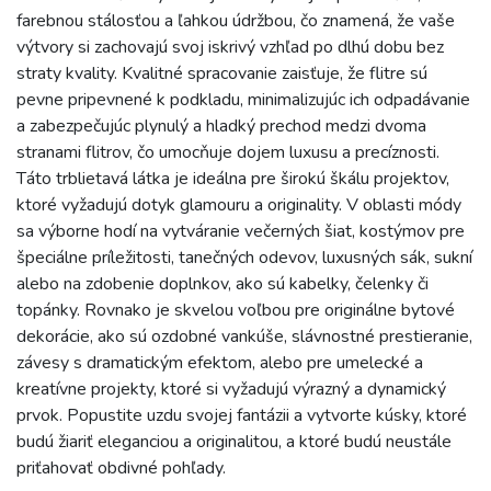
farebnou stálosťou a ľahkou údržbou, čo znamená, že vaše
výtvory si zachovajú svoj iskrivý vzhľad po dlhú dobu bez
straty kvality. Kvalitné spracovanie zaisťuje, že flitre sú
pevne pripevnené k podkladu, minimalizujúc ich odpadávanie
a zabezpečujúc plynulý a hladký prechod medzi dvoma
stranami flitrov, čo umocňuje dojem luxusu a precíznosti.
Táto trblietavá látka je ideálna pre širokú škálu projektov,
ktoré vyžadujú dotyk glamouru a originality. V oblasti módy
sa výborne hodí na vytváranie večerných šiat, kostýmov pre
špeciálne príležitosti, tanečných odevov, luxusných sák, sukní
alebo na zdobenie doplnkov, ako sú kabelky, čelenky či
topánky. Rovnako je skvelou voľbou pre originálne bytové
dekorácie, ako sú ozdobné vankúše, slávnostné prestieranie,
závesy s dramatickým efektom, alebo pre umelecké a
kreatívne projekty, ktoré si vyžadujú výrazný a dynamický
prvok. Popustite uzdu svojej fantázii a vytvorte kúsky, ktoré
budú žiariť eleganciou a originalitou, a ktoré budú neustále
priťahovať obdivné pohľady.