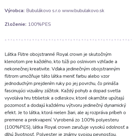
Výrobca:
Bubulákovo s.r.o www.bubulakovo.sk
Zloženie:
100%PES
Látka Flitre obojstranné Royal crown je skutočným
klenotom pre každého, kto túži po oslnivom vzhľade a
nekonečnej kreativite. Vďaka jedinečným obojstranným
flitrom umožňuje táto látka meniť farbu alebo vzor
jednoduchým prejdením ruky po jej povrchu, čo prináša
fascinujúci vizuálny zážitok. Každý pohyb a dopad svetla
vyvoláva hru trblietok a odleskov, ktoré okamžite upútajú
pozornosť a dodajú každému výtvoru jedinečný dynamický
efekt. Je to látka, ktorá nielen žiari, ale aj rozpráva príbeh o
premene a prekvapení. Vyrobená zo 100% polyesteru
(100%PES), látka Royal crown zaručuje vysokú odolnosť a
dlhú životnosť. Polyester je známy svojou pevnosťou,