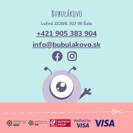
Bubulákovo
Lužná 2320/6, 927 05 Šaľa
+421 905 383 904
info@bubulakovo.sk