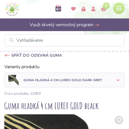
0
Využi skvelý vernostný program
SPÄŤ DO ODEVNÁ GUMA
Varianty produktu
GUMA HLADKÁ 4 CM LUREX GOLD DARK GREY
Číslo produktu: 31859
Guma hladká 4 cm LUREX GOLD black