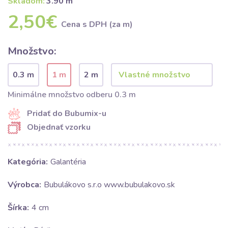
Skladom:
3.90 m
2,50€
Cena s DPH (za m)
Množstvo:
0.3 m
1 m
2 m
Minimálne množstvo odberu 0.3 m
Pridať do Bubumix-u
Objednať vzorku
Kategória:
Galantéria
Výrobca:
Bubulákovo s.r.o www.bubulakovo.sk
Šírka:
4 cm