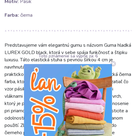
Motív:
Pásik
Farba:
čierna
Predstavujeme vám elegantnú gumu s názvom Guma hladká
LUREX GOLD black, ktorá v sebe spája funkčnosť a štipku
Toto oznámenie sa vypne za:
5
luxusu. Táto elastická stuha s pevnou šírkou 4 cm je
navrhnutá tak, aby dodala vašim projektom nielen
praktickosť, ale aj výrazný štýl. Jej základ tvorí klasická čierna
farba, ktorá je univerzálna a ľahko kombinovateľná, zatiaľ čo
vzor pásika je decentne oživený trblietavými zlatými
vláknami LUREX GOLD. Charakterizuje ju hladký povrch,
ktorý je príjemný na dotyk a zabezpečuje pohodlné nosenie
pri priamom kontakte s pokožkou. Vďaka svojej elasticite a
odolnosti si zachováva tvar a pevnosť aj po opakovanom
použití. Zlaté lurexové pásiky sú precízne vpletené do
čierneho podkladu, čo vytvára sofistikovaný a mierne