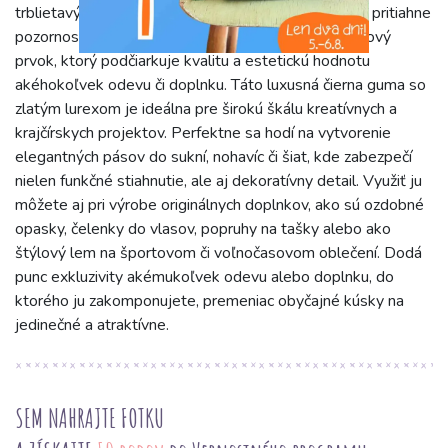
trblietavý efekt, ktorý pôsobí decentne, no zároveň pritiahne
pozornosť. Nie je to len obyčajná guma; je to dizajnový
prvok, ktorý podčiarkuje kvalitu a estetickú hodnotu
akéhokoľvek odevu či doplnku. Táto luxusná čierna guma so
zlatým lurexom je ideálna pre širokú škálu kreatívnych a
krajčírskych projektov. Perfektne sa hodí na vytvorenie
elegantných pásov do sukní, nohavíc či šiat, kde zabezpečí
nielen funkčné stiahnutie, ale aj dekoratívny detail. Využiť ju
môžete aj pri výrobe originálnych doplnkov, ako sú ozdobné
opasky, čelenky do vlasov, popruhy na tašky alebo ako
štýlový lem na športovom či voľnočasovom oblečení. Dodá
punc exkluzivity akémukoľvek odevu alebo doplnku, do
ktorého ju zakomponujete, premeniac obyčajné kúsky na
jedinečné a atraktívne.
SEM NAHRAJTE FOTKU