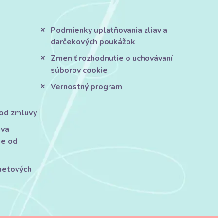
Podmienky uplatňovania zliav a
darčekových poukážok
Zmeniť rozhodnutie o uchovávaní
súborov cookie
Vernostný program
 od zmluvy
áva
ie od
rnetových