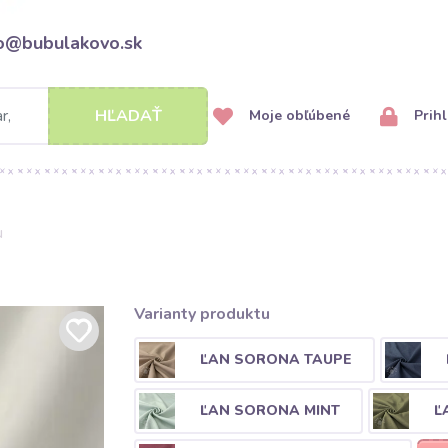
fo@bubulakovo.sk
HĽADAŤ
Moje obľúbené
Prihl
u
Varianty produktu
ĽAN SORONA TAUPE
ĽAN SORONA MINT
Ľ