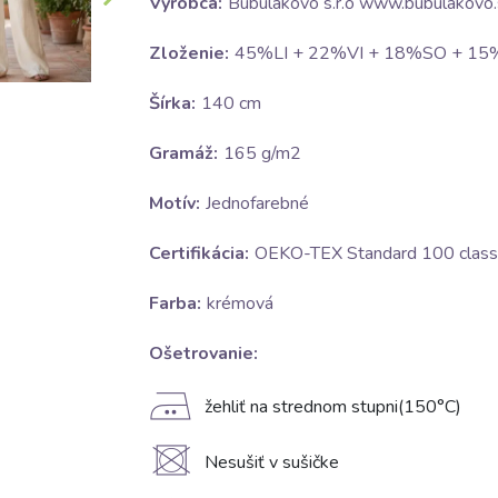
Výrobca:
Bubulákovo s.r.o www.bubulakovo.
Zloženie:
45%LI + 22%VI + 18%SO + 1
Šírka:
140 cm
Gramáž:
165 g/m2
Motív:
Jednofarebné
Certifikácia:
OEKO-TEX Standard 100 class 
Farba:
krémová
Ošetrovanie:
E
žehliť na strednom stupni(150°C)
U
Nesušiť v sušičke