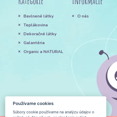
Kategórie
Informácie
Bavlnené látky
O nás
Teplákovina
Dekoračné látky
Galantéria
Organic a NATURAL
Používame cookies
Súbory cookie používame na analýzu údajov o