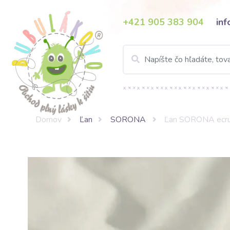
+421 905 383 904
in
Domov
Ľan
SORONA
Ľan SORONA ecr