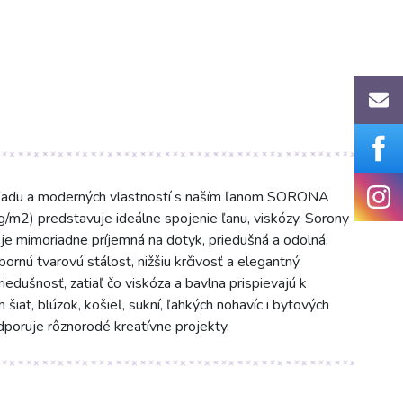
hľadu a moderných vlastností s naším ľanom SORONA
g/m2) predstavuje ideálne spojenie ľanu, viskózy, Sorony
e mimoriadne príjemná na dotyk, priedušná a odolná.
rnú tvarovú stálosť, nižšiu krčivosť a elegantný
edušnosť, zatiaľ čo viskóza a bavlna prispievajú k
 šiat, blúzok, košieľ, sukní, ľahkých nohavíc i bytových
poruje rôznorodé kreatívne projekty.