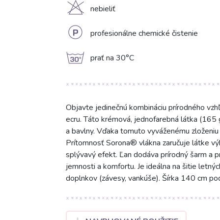
H
nebieliť
L
profesionálne chemické čistenie
g
prať na 30°C
Objavte jedinečnú kombináciu prírodného vz
ecru. Táto krémová, jednofarebná látka (165 
a bavlny. Vďaka tomuto vyváženému zloženiu j
Prítomnosť Sorona® vlákna zaručuje látke výbo
splývavý efekt. Ľan dodáva prírodný šarm a pri
jemnosti a komfortu. Je ideálna na šitie letných
doplnkov (závesy, vankúše). Šírka 140 cm pod