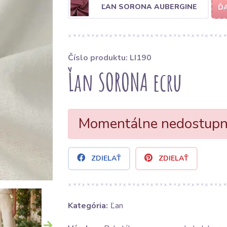
ĽAN SORONA AUBERGINE
ĎA
Číslo produktu: LI190
Ľan SORONA ecru
Momentálne nedostup
ZDIELAŤ
ZDIELAŤ
Kategória:
Ľan