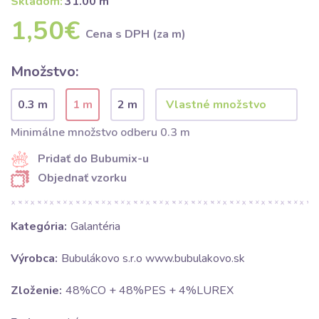
Skladom:
31.00 m
1,50€
Cena s DPH (za m)
Množstvo:
0.3 m
1 m
2 m
Minimálne množstvo odberu 0.3 m
Pridať do Bubumix-u
Objednať vzorku
Kategória:
Galantéria
Výrobca:
Bubulákovo s.r.o www.bubulakovo.sk
Zloženie:
48%CO + 48%PES + 4%LUREX