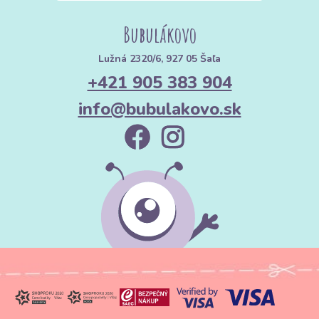
Bubulákovo
Lužná 2320/6, 927 05 Šaľa
+421 905 383 904
info@bubulakovo.sk