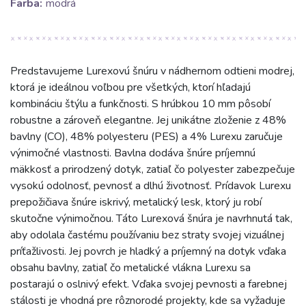
Farba:
modrá
Predstavujeme Lurexovú šnúru v nádhernom odtieni modrej,
ktorá je ideálnou voľbou pre všetkých, ktorí hľadajú
kombináciu štýlu a funkčnosti. S hrúbkou 10 mm pôsobí
robustne a zároveň elegantne. Jej unikátne zloženie z 48%
bavlny (CO), 48% polyesteru (PES) a 4% Lurexu zaručuje
výnimočné vlastnosti. Bavlna dodáva šnúre príjemnú
mäkkosť a prirodzený dotyk, zatiaľ čo polyester zabezpečuje
vysokú odolnosť, pevnosť a dlhú životnosť. Prídavok Lurexu
prepožičiava šnúre iskrivý, metalický lesk, ktorý ju robí
skutočne výnimočnou. Táto Lurexová šnúra je navrhnutá tak,
aby odolala častému používaniu bez straty svojej vizuálnej
príťažlivosti. Jej povrch je hladký a príjemný na dotyk vďaka
obsahu bavlny, zatiaľ čo metalické vlákna Lurexu sa
postarajú o oslnivý efekt. Vďaka svojej pevnosti a farebnej
stálosti je vhodná pre rôznorodé projekty, kde sa vyžaduje