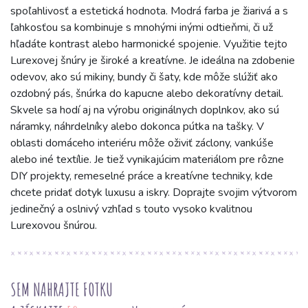
spoľahlivosť a estetická hodnota. Modrá farba je žiarivá a s
ľahkosťou sa kombinuje s mnohými inými odtieňmi, či už
hľadáte kontrast alebo harmonické spojenie. Využitie tejto
Lurexovej šnúry je široké a kreatívne. Je ideálna na zdobenie
odevov, ako sú mikiny, bundy či šaty, kde môže slúžiť ako
ozdobný pás, šnúrka do kapucne alebo dekoratívny detail.
Skvele sa hodí aj na výrobu originálnych doplnkov, ako sú
náramky, náhrdelníky alebo dokonca pútka na tašky. V
oblasti domáceho interiéru môže oživiť záclony, vankúše
alebo iné textílie. Je tiež vynikajúcim materiálom pre rôzne
DIY projekty, remeselné práce a kreatívne techniky, kde
chcete pridať dotyk luxusu a iskry. Doprajte svojim výtvorom
jedinečný a oslnivý vzhľad s touto vysoko kvalitnou
Lurexovou šnúrou.
SEM NAHRAJTE FOTKU