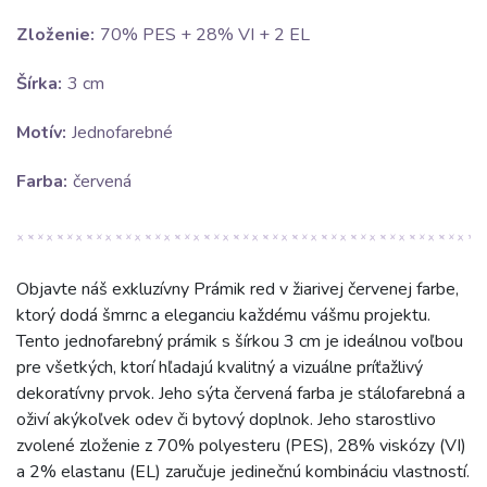
Zloženie:
70% PES + 28% VI + 2 EL
Šírka:
3 cm
Motív:
Jednofarebné
Farba:
červená
Objavte náš exkluzívny Prámik red v žiarivej červenej farbe,
ktorý dodá šmrnc a eleganciu každému vášmu projektu.
Tento jednofarebný prámik s šírkou 3 cm je ideálnou voľbou
pre všetkých, ktorí hľadajú kvalitný a vizuálne príťažlivý
dekoratívny prvok. Jeho sýta červená farba je stálofarebná a
oživí akýkoľvek odev či bytový doplnok. Jeho starostlivo
zvolené zloženie z 70% polyesteru (PES), 28% viskózy (VI)
a 2% elastanu (EL) zaručuje jedinečnú kombináciu vlastností.