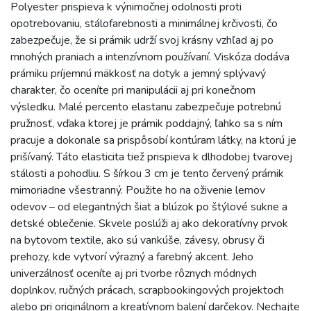
Polyester prispieva k výnimočnej odolnosti proti
opotrebovaniu, stálofarebnosti a minimálnej krčivosti, čo
zabezpečuje, že si prámik udrží svoj krásny vzhľad aj po
mnohých praniach a intenzívnom používaní. Viskóza dodáva
prámiku príjemnú mäkkosť na dotyk a jemný splývavý
charakter, čo oceníte pri manipulácii aj pri konečnom
výsledku. Malé percento elastanu zabezpečuje potrebnú
pružnosť, vďaka ktorej je prámik poddajný, ľahko sa s ním
pracuje a dokonale sa prispôsobí kontúram látky, na ktorú je
prišívaný. Táto elasticita tiež prispieva k dlhodobej tvarovej
stálosti a pohodliu. S šírkou 3 cm je tento červený prámik
mimoriadne všestranný. Použite ho na oživenie lemov
odevov – od elegantných šiat a blúzok po štýlové sukne a
detské oblečenie. Skvele poslúži aj ako dekoratívny prvok
na bytovom textile, ako sú vankúše, závesy, obrusy či
prehozy, kde vytvorí výrazný a farebný akcent. Jeho
univerzálnosť oceníte aj pri tvorbe rôznych módnych
doplnkov, ručných prácach, scrapbookingových projektoch
alebo pri originálnom a kreatívnom balení darčekov. Nechajte