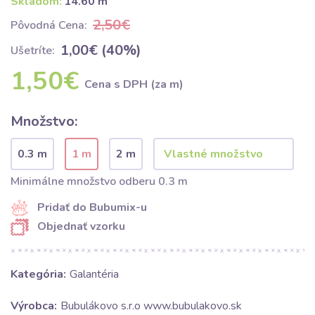
Skladom:
14.60 m
2,50€
Pôvodná Cena:
1,00€ (40%)
Ušetríte:
1,50€
Cena s DPH (za m)
Množstvo:
0.3 m
1 m
2 m
Minimálne množstvo odberu 0.3 m
Pridať do Bubumix-u
Objednať vzorku
Kategória:
Galantéria
Výrobca:
Bubulákovo s.r.o www.bubulakovo.sk