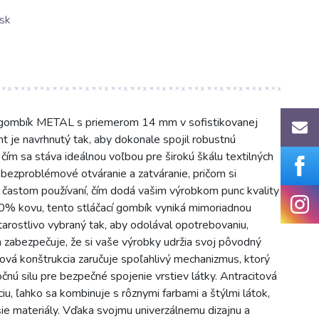
sk
í gombík METAL s priemerom 14 mm v sofistikovanej
t je navrhnutý tak, aby dokonale spojil robustnú
m sa stáva ideálnou voľbou pre širokú škálu textilných
 bezproblémové otváranie a zatváranie, pričom si
 častom používaní, čím dodá vašim výrobkom punc kvality
00% kovu, tento stláčací gombík vyniká mimoriadnou
tarostlivo vybraný tak, aby odolával opotrebovaniu,
 zabezpečuje, že si vaše výrobky udržia svoj pôvodný
vová konštrukcia zaručuje spoľahlivý mechanizmus, ktorý
nú silu pre bezpečné spojenie vrstiev látky. Antracitová
u, ľahko sa kombinuje s rôznymi farbami a štýlmi látok,
šie materiály. Vďaka svojmu univerzálnemu dizajnu a