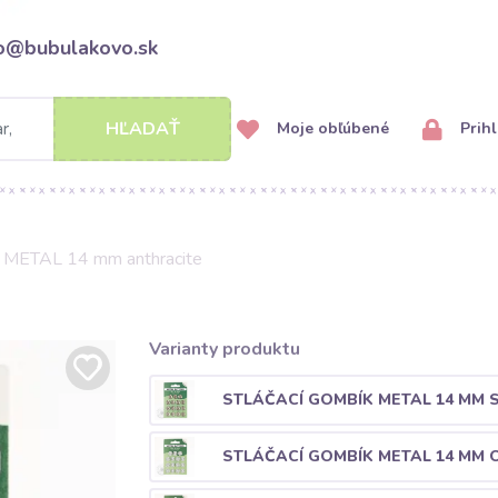
fo@bubulakovo.sk
HĽADAŤ
Moje obľúbené
Prihl
k METAL 14 mm anthracite
Varianty produktu
STLÁČACÍ GOMBÍK METAL 14 MM S
STLÁČACÍ GOMBÍK METAL 14 MM 