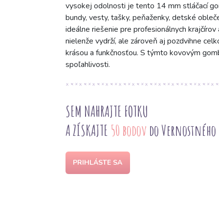
vysokej odolnosti je tento 14 mm stláčací g
bundy, vesty, tašky, peňaženky, detské obleče
ideálne riešenie pre profesionálnych krajčírov
nielenže vydrží, ale zároveň aj pozdvihne c
krásou a funkčnosťou. S týmto kovovým gombík
spoľahlivosti.
SEM NAHRAJTE FOTKU
A ZÍSKAJTE
50 bodov
do Vernostného
PRIHLÁSTE SA