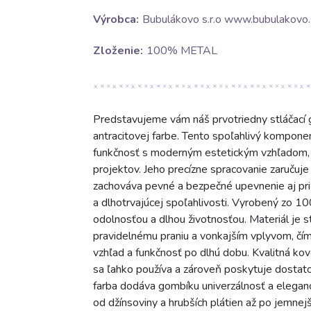
Výrobca:
Bubulákovo s.r.o www.bubulakovo.
Zloženie:
100% METAL
Predstavujeme vám náš prvotriedny stláčac
antracitovej farbe. Tento spoľahlivý komponen
funkčnosť s moderným estetickým vzhľadom, čí
projektov. Jeho precízne spracovanie zaručuje
zachováva pevné a bezpečné upevnenie aj pri
a dlhotrvajúcej spoľahlivosti. Vyrobený zo 1
odolnosťou a dlhou životnosťou. Materiál je s
pravidelnému praniu a vonkajším vplyvom, čím
vzhľad a funkčnosť po dlhú dobu. Kvalitná ko
sa ľahko používa a zároveň poskytuje dostatoč
farba dodáva gombíku univerzálnosť a eleganci
od džínsoviny a hrubších plátien až po jemnej