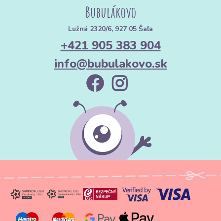
Bubulákovo
Lužná 2320/6, 927 05 Šaľa
+421 905 383 904
info@bubulakovo.sk