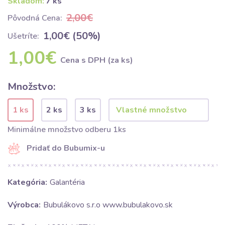
Skladom:
7 ks
2,00€
Pôvodná Cena:
1,00€ (50%)
Ušetríte:
1,00€
Cena s DPH (za ks)
Množstvo:
1 ks
2 ks
3 ks
Minimálne množstvo odberu 1ks
Pridať do Bubumix-u
Kategória:
Galantéria
Výrobca:
Bubulákovo s.r.o www.bubulakovo.sk