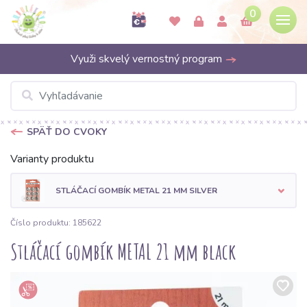
0
Využi skvelý vernostný program
SPÄŤ DO CVOKY
Varianty produktu
STLÁČACÍ GOMBÍK METAL 21 MM SILVER
Číslo produktu: 185622
Stláčací gombík METAL 21 mm black