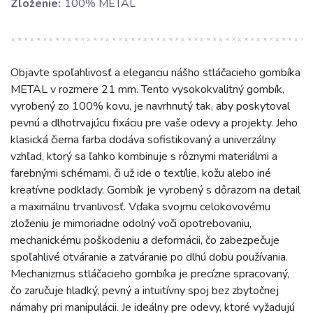
Zloženie:
100% METAL
Objavte spoľahlivosť a eleganciu nášho stláčacieho gombíka
METAL v rozmere 21 mm. Tento vysokokvalitný gombík,
vyrobený zo 100% kovu, je navrhnutý tak, aby poskytoval
pevnú a dlhotrvajúcu fixáciu pre vaše odevy a projekty. Jeho
klasická čierna farba dodáva sofistikovaný a univerzálny
vzhľad, ktorý sa ľahko kombinuje s rôznymi materiálmi a
farebnými schémami, či už ide o textílie, kožu alebo iné
kreatívne podklady. Gombík je vyrobený s dôrazom na detail
a maximálnu trvanlivosť. Vďaka svojmu celokovovému
zloženiu je mimoriadne odolný voči opotrebovaniu,
mechanickému poškodeniu a deformácii, čo zabezpečuje
spoľahlivé otváranie a zatváranie po dlhú dobu používania.
Mechanizmus stláčacieho gombíka je precízne spracovaný,
čo zaručuje hladký, pevný a intuitívny spoj bez zbytočnej
námahy pri manipulácii. Je ideálny pre odevy, ktoré vyžadujú