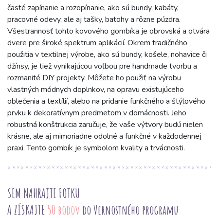
časté zapínanie a rozopínanie, ako sú bundy, kabáty,
pracovné odevy, ale aj tašky, batohy a rôzne púzdra.
Všestrannosť tohto kovového gombíka je obrovská a otvára
dvere pre široké spektrum aplikácií. Okrem tradičného
použitia v textilnej výrobe, ako sú bundy, košele, nohavice či
džínsy, je tiež vynikajúcou voľbou pre handmade tvorbu a
rozmanité DIY projekty. Môžete ho použiť na výrobu
vlastných módnych doplnkov, na opravu existujúceho
oblečenia a textílií, alebo na pridanie funkčného a štýlového
prvku k dekoratívnym predmetom v domácnosti. Jeho
robustná konštrukcia zaručuje, že vaše výtvory budú nielen
krásne, ale aj mimoriadne odolné a funkčné v každodennej
praxi. Tento gombík je symbolom kvality a trvácnosti.
SEM NAHRAJTE FOTKU
A ZÍSKAJTE
50 bodov
do Vernostného programu