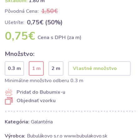
Skladom:
1.80 m
1,50€
Pôvodná Cena:
0,75€ (50%)
Ušetríte:
0,75€
Cena s DPH (za m)
Množstvo:
0.3 m
1 m
2 m
Minimálne množstvo odberu 0.3 m
Pridať do Bubumix-u
Objednať vzorku
Kategória:
Galantéria
Výrobca:
Bubulákovo s.r.o www.bubulakovo.sk