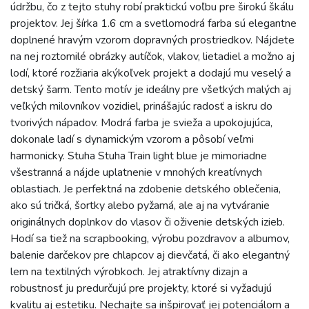
údržbu, čo z tejto stuhy robí praktickú voľbu pre širokú škálu
projektov. Jej šírka 1.6 cm a svetlomodrá farba sú elegantne
doplnené hravým vzorom dopravných prostriedkov. Nájdete
na nej roztomilé obrázky autíčok, vlakov, lietadiel a možno aj
lodí, ktoré rozžiaria akýkoľvek projekt a dodajú mu veselý a
detský šarm. Tento motív je ideálny pre všetkých malých aj
veľkých milovníkov vozidiel, prinášajúc radosť a iskru do
tvorivých nápadov. Modrá farba je svieža a upokojujúca,
dokonale ladí s dynamickým vzorom a pôsobí veľmi
harmonicky. Stuha Stuha Train light blue je mimoriadne
všestranná a nájde uplatnenie v mnohých kreatívnych
oblastiach. Je perfektná na zdobenie detského oblečenia,
ako sú tričká, šortky alebo pyžamá, ale aj na vytváranie
originálnych doplnkov do vlasov či oživenie detských izieb.
Hodí sa tiež na scrapbooking, výrobu pozdravov a albumov,
balenie darčekov pre chlapcov aj dievčatá, či ako elegantný
lem na textilných výrobkoch. Jej atraktívny dizajn a
robustnosť ju predurčujú pre projekty, ktoré si vyžadujú
kvalitu aj estetiku. Nechajte sa inšpirovať jej potenciálom a