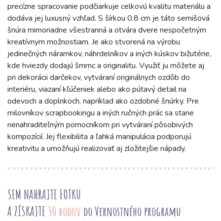
precízne spracovanie podčiarkuje celkovú kvalitu materiálu a
dodáva jej luxusný vzhľad. S šírkou 0.8 cm je táto semišová
šnúra mimoriadne všestranná a otvára dvere nespočetným
kreatívnym možnostiam. Je ako stvorená na výrobu
jedinečných náramkov, náhrdelníkov a iných kúskov bižutérie,
kde hviezdy dodajú šmrnc a originalitu. Využiť ju môžete aj
pri dekorácii darčekov, vytváraní originálnych ozdôb do
interiéru, viazaní kľúčeniek alebo ako pútavý detail na
odevoch a doplnkoch, napríklad ako ozdobné šnúrky. Pre
milovníkov scrapbookingu a iných ručných prác sa stane
nenahraditeľným pomocníkom pri vytváraní pôsobivých
kompozícií. Jej flexibilita a ľahká manipulácia podporujú
kreativitu a umožňujú realizovať aj zložitejšie nápady.
SEM NAHRAJTE FOTKU
A ZÍSKAJTE
50 bodov
do Vernostného programu