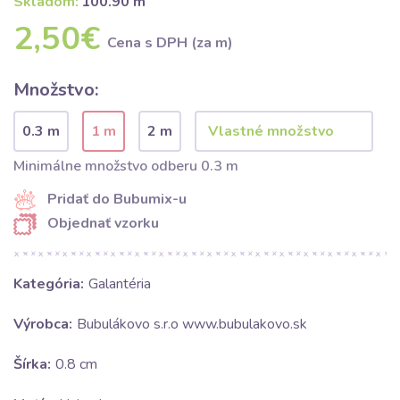
Skladom:
100.90 m
2,50€
Cena s DPH (za m)
Množstvo:
0.3 m
1 m
2 m
Minimálne množstvo odberu 0.3 m
Pridať do Bubumix-u
Objednať vzorku
Kategória:
Galantéria
Výrobca:
Bubulákovo s.r.o www.bubulakovo.sk
Šírka:
0.8 cm