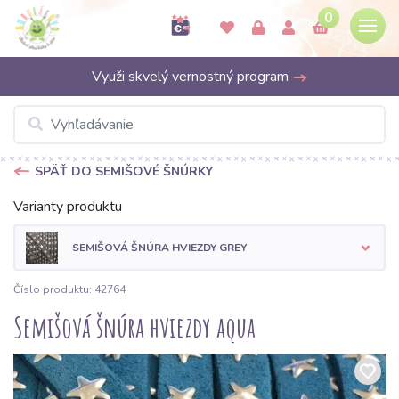
0
Využi skvelý vernostný program
SPÄŤ DO SEMIŠOVÉ ŠNÚRKY
Varianty produktu
SEMIŠOVÁ ŠNÚRA HVIEZDY GREY
Číslo produktu: 42764
Semišová šnúra hviezdy aqua