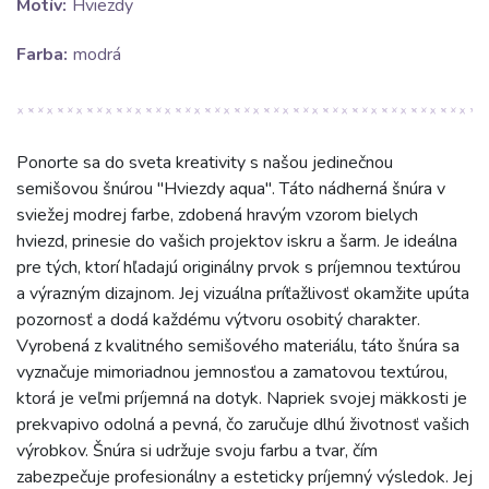
Motív:
Hviezdy
Farba:
modrá
Ponorte sa do sveta kreativity s našou jedinečnou
semišovou šnúrou "Hviezdy aqua". Táto nádherná šnúra v
sviežej modrej farbe, zdobená hravým vzorom bielych
hviezd, prinesie do vašich projektov iskru a šarm. Je ideálna
pre tých, ktorí hľadajú originálny prvok s príjemnou textúrou
a výrazným dizajnom. Jej vizuálna príťažlivosť okamžite upúta
pozornosť a dodá každému výtvoru osobitý charakter.
Vyrobená z kvalitného semišového materiálu, táto šnúra sa
vyznačuje mimoriadnou jemnosťou a zamatovou textúrou,
ktorá je veľmi príjemná na dotyk. Napriek svojej mäkkosti je
prekvapivo odolná a pevná, čo zaručuje dlhú životnosť vašich
výrobkov. Šnúra si udržuje svoju farbu a tvar, čím
zabezpečuje profesionálny a esteticky príjemný výsledok. Jej