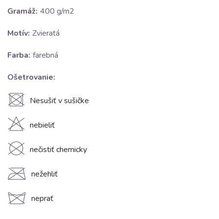
Gramáž:
400 g/m2
Motív:
Zvieratá
Farba:
farebná
Ošetrovanie:
U
Nesušiť v sušičke
H
nebieliť
K
nečistiť chemicky
C
nežehliť
d
neprať