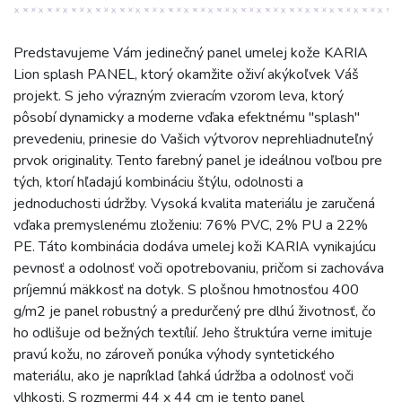
Predstavujeme Vám jedinečný panel umelej kože KARIA
Lion splash PANEL, ktorý okamžite oživí akýkoľvek Váš
projekt. S jeho výrazným zvieracím vzorom leva, ktorý
pôsobí dynamicky a moderne vďaka efektnému "splash"
prevedeniu, prinesie do Vašich výtvorov neprehliadnuteľný
prvok originality. Tento farebný panel je ideálnou voľbou pre
tých, ktorí hľadajú kombináciu štýlu, odolnosti a
jednoduchosti údržby. Vysoká kvalita materiálu je zaručená
vďaka premyslenému zloženiu: 76% PVC, 2% PU a 22%
PE. Táto kombinácia dodáva umelej koži KARIA vynikajúcu
pevnosť a odolnosť voči opotrebovaniu, pričom si zachováva
príjemnú mäkkosť na dotyk. S plošnou hmotnosťou 400
g/m2 je panel robustný a predurčený pre dlhú životnosť, čo
ho odlišuje od bežných textílií. Jeho štruktúra verne imituje
pravú kožu, no zároveň ponúka výhody syntetického
materiálu, ako je napríklad ľahká údržba a odolnosť voči
vlhkosti. S rozmermi 44 x 44 cm je tento panel