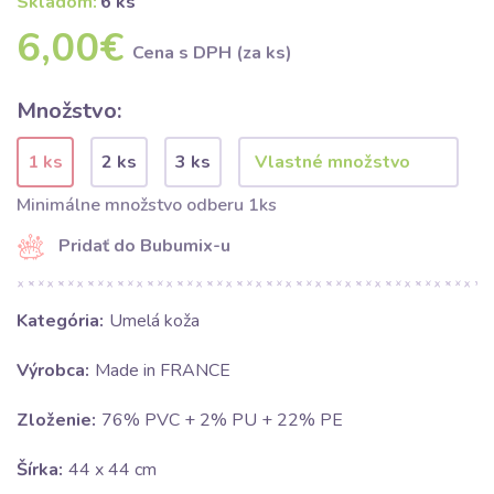
Skladom:
6 ks
6,00€
Cena s DPH (za ks)
Množstvo:
1 ks
2 ks
3 ks
Minimálne množstvo odberu 1ks
Pridať do Bubumix-u
Kategória:
Umelá koža
Výrobca:
Made in FRANCE
Zloženie:
76% PVC + 2% PU + 22% PE
Šírka:
44 x 44 cm