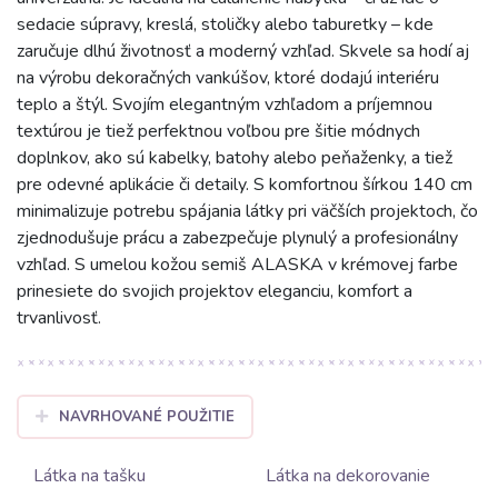
sedacie súpravy, kreslá, stoličky alebo taburetky – kde
zaručuje dlhú životnosť a moderný vzhľad. Skvele sa hodí aj
na výrobu dekoračných vankúšov, ktoré dodajú interiéru
teplo a štýl. Svojím elegantným vzhľadom a príjemnou
textúrou je tiež perfektnou voľbou pre šitie módnych
doplnkov, ako sú kabelky, batohy alebo peňaženky, a tiež
pre odevné aplikácie či detaily. S komfortnou šírkou 140 cm
minimalizuje potrebu spájania látky pri väčších projektoch, čo
zjednodušuje prácu a zabezpečuje plynulý a profesionálny
vzhľad. S umelou kožou semiš ALASKA v krémovej farbe
prinesiete do svojich projektov eleganciu, komfort a
trvanlivosť.
NAVRHOVANÉ POUŽITIE
Látka na tašku
Látka na dekorovanie