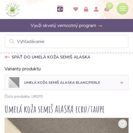
0
Využi skvelý vernostný program
SPÄŤ DO UMELÁ KOŽA SEMIŠ ALASKA
Varianty produktu
UMELÁ KOŽA SEMIŠ ALASKA BLANC/PERLE
Číslo produktu: UK070
Umelá koža semiš ALASKA ecru/taupe