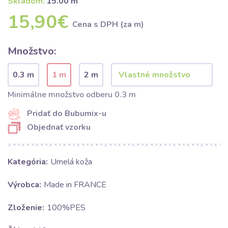
Skladom:
15.00 m
15,90€
Cena s DPH (za m)
Množstvo:
0.3 m
1 m
2 m
Minimálne množstvo odberu 0.3 m
Pridať do Bubumix-u
Objednať vzorku
Kategória:
Umelá koža
Výrobca:
Made in FRANCE
Zloženie:
100%PES