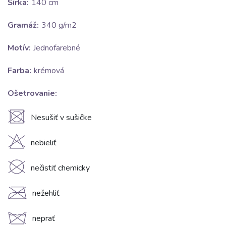
Šírka:
140 cm
Gramáž:
340 g/m2
Motív:
Jednofarebné
Farba:
krémová
Ošetrovanie:
U
Nesušiť v sušičke
H
nebieliť
K
nečistiť chemicky
C
nežehliť
d
neprať