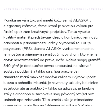
Ponúkame vám luxusnú umelú kožu semiš ALASKA v
elegantnej krémovej farbe, ktorá je skvelou voľbou pre
široké spektrum kreatívnych projektov. Tento vysoko
kvalitný materiál predstavuje ideálnu kombináciu jemnosti,
odolnosti a jednoduchosti údržby. Vyrobená zo 100%
polyesteru (PES), tkanina ALASKA vyniká mimoriadnou
jemnosťou a príjemným semišovým povrchom, ktorý je na
dotyk nerozoznateľný od pravej kože. Vďaka svojej gramáži
340 g/m² je dostatočne pevná a robustná, no zároveň
zostáva poddajná a ľahko sa s ňou pracuje. Jej
charakteristická mäkkosť dodáva každému výrobku pocit
luxusu a pohodlia. Materiál je navrhnutý tak, aby bol nielen
estetický, ale aj praktický – ľahko sa udržiava, je farebne
stály a dlhodobo si zachováva svoj pôvodný vzhľad bez
známok opotrebovania. Táto umelá koža je mimoriadne
univerzálna. Je ideálna na čalúnenie nábytku – či už ide o