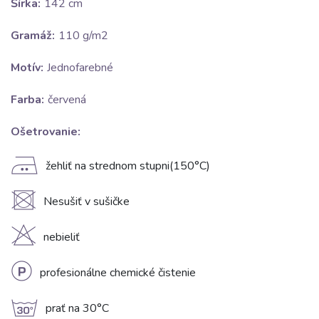
Šírka:
142 cm
Gramáž:
110 g/m2
Motív:
Jednofarebné
Farba:
červená
Ošetrovanie:
E
žehliť na strednom stupni(150°C)
U
Nesušiť v sušičke
H
nebieliť
L
profesionálne chemické čistenie
g
prať na 30°C