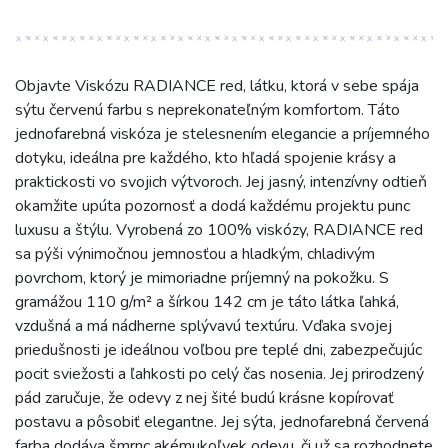
Objavte Viskózu RADIANCE red, látku, ktorá v sebe spája
sýtu červenú farbu s neprekonateľným komfortom. Táto
jednofarebná viskóza je stelesnením elegancie a príjemného
dotyku, ideálna pre každého, kto hľadá spojenie krásy a
praktickosti vo svojich výtvoroch. Jej jasný, intenzívny odtieň
okamžite upúta pozornosť a dodá každému projektu punc
luxusu a štýlu. Vyrobená zo 100% viskózy, RADIANCE red
sa pýši výnimočnou jemnosťou a hladkým, chladivým
povrchom, ktorý je mimoriadne príjemný na pokožku. S
gramážou 110 g/m² a šírkou 142 cm je táto látka ľahká,
vzdušná a má nádherne splývavú textúru. Vďaka svojej
priedušnosti je ideálnou voľbou pre teplé dni, zabezpečujúc
pocit sviežosti a ľahkosti po celý čas nosenia. Jej prirodzený
pád zaručuje, že odevy z nej šité budú krásne kopírovať
postavu a pôsobiť elegantne. Jej sýta, jednofarebná červená
farba dodáva šmrnc akémukoľvek odevu, či už sa rozhodnete