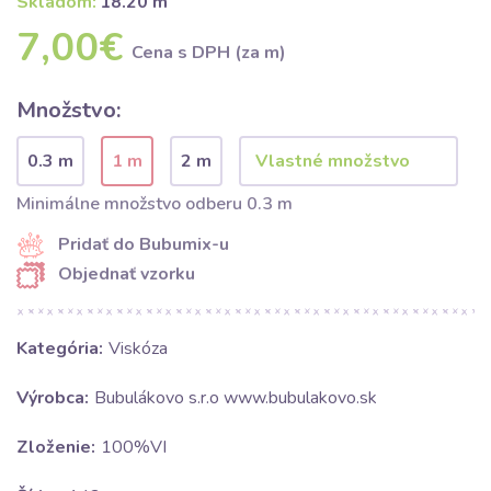
Skladom:
18.20 m
7,00€
Cena s DPH (za m)
Množstvo:
0.3 m
1 m
2 m
Minimálne množstvo odberu 0.3 m
Pridať do Bubumix-u
Objednať vzorku
Kategória:
Viskóza
Výrobca:
Bubulákovo s.r.o www.bubulakovo.sk
Zloženie:
100%VI