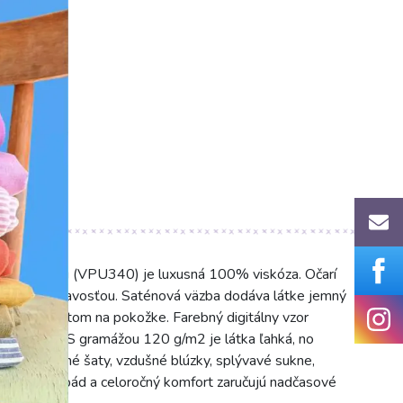
nou potlačou (VPU340) je luxusná 100% viskóza. Očarí
snou splývavosťou. Saténová väzba dodáva látke jemný
ladivým efektom na pokožke. Farebný digitálny vzor
eckú hĺbku. S gramážou 120 g/m2 je látka ľahká, no
 na elegantné šaty, vzdušné blúzky, splývavé sukne,
Jej pôvabný pád a celoročný komfort zaručujú nadčasové