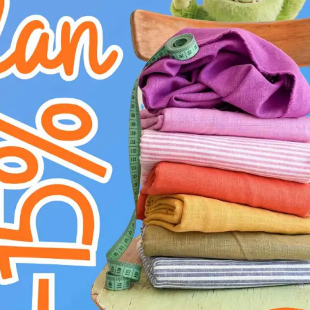
E
žehliť na strednom stupni(150°C)
U
Nesušiť v sušičke
H
nebieliť
L
profesionálne chemické čistenie
g
prať na 30°C
Viskóza SATIN Old fashion flowers s digitál
mimoriadnou mäkkosťou, priedušnosťou a krá
lesk a hladký, na dotyk príjemný povrch s ch
'Stromy a kvety' vnesie klasický šarm a umel
pevná, s praktickou šírkou 140 cm. Je ideálna
štýlové overaly, tuniky alebo ľahké kimoná. 