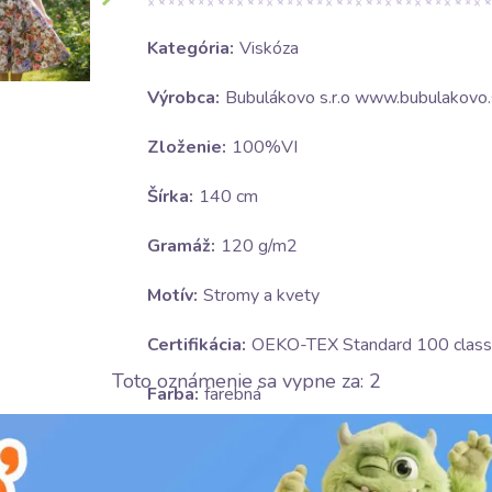
Kategória:
Viskóza
Výrobca:
Bubulákovo s.r.o www.bubulakovo.
Zloženie:
100%VI
Šírka:
140 cm
Gramáž:
120 g/m2
Motív:
Stromy a kvety
Certifikácia:
OEKO-TEX Standard 100 class 
Toto oznámenie sa vypne za:
1
Farba:
farebná
Ošetrovanie: