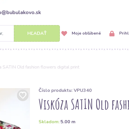
fo@bubulakovo.sk
HĽADAŤ
Moje obľúbené
Prihl
 SATIN Old fashion flowers digital print
Číslo produktu: VPU340
Viskóza SATIN Old fash
Skladom:
5.00 m