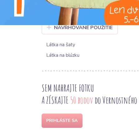
kúsky, ktoré spájajú štýl s maximálnym pohod
NAVRHOVANÉ POUŽITIE
Látka na šaty
Látka na blúzku
SEM NAHRAJTE FOTKU
A ZÍSKAJTE
50 bodov
do Vernostného
PRIHLÁSTE SA