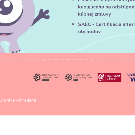
kupujúceho na odstúpen
kúpnej zmluvy
SAEC - Certifikácia inte
obchodov
y práva vyhradené