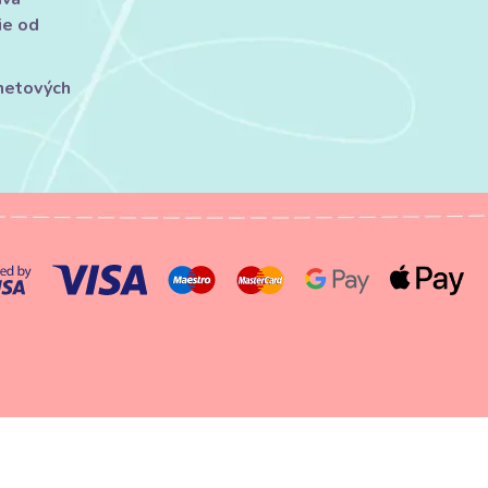
ie od
rnetových