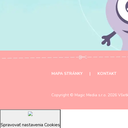
MAPA STRÁNKY
|
KONTAKT
Copyright ©
Magic Media s.r.o.
2026 Všetk
Spravovať nastavenia Cookies