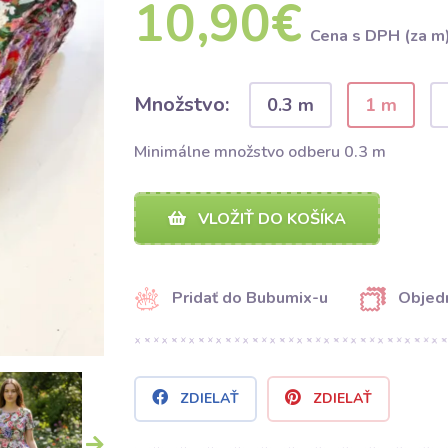
10,90€
Cena s DPH (za m
Množstvo:
0.3 m
1 m
Minimálne množstvo odberu 0.3 m
VLOŽIŤ DO KOŠÍKA
Pridať do Bubumix-u
Objedn
ZDIELAŤ
ZDIELAŤ