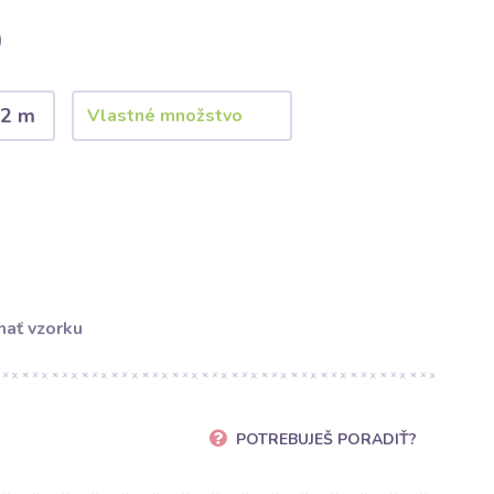
)
2 m
ať vzorku
POTREBUJEŠ PORADIŤ?