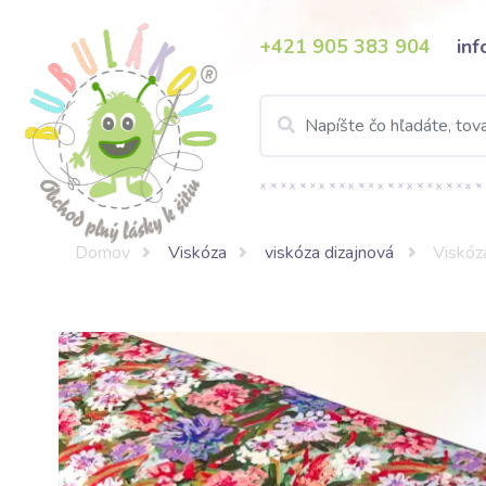
+421 905 383 904
in
Domov
Viskóza
viskóza dizajnová
Viskóza