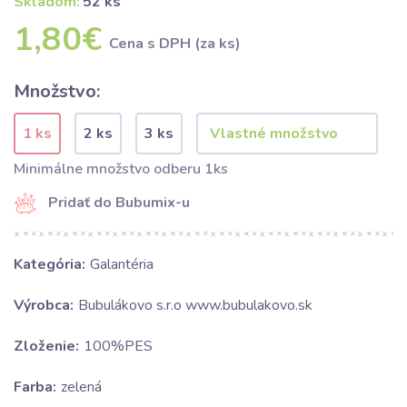
Skladom:
52 ks
1,80€
Cena s DPH (za ks)
Množstvo:
1 ks
2 ks
3 ks
Minimálne množstvo odberu 1ks
Pridať do Bubumix-u
Kategória:
Galantéria
Výrobca:
Bubulákovo s.r.o www.bubulakovo.sk
Zloženie:
100%PES
Farba:
zelená