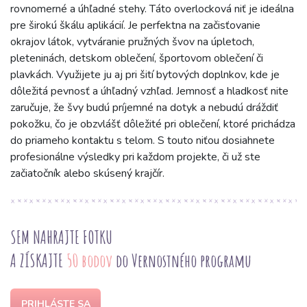
rovnomerné a úhľadné stehy. Táto overlocková niť je ideálna
pre širokú škálu aplikácií. Je perfektna na začisťovanie
okrajov látok, vytváranie pružných švov na úpletoch,
pleteninách, detskom oblečení, športovom oblečení či
plavkách. Využijete ju aj pri šití bytových doplnkov, kde je
dôležitá pevnosť a úhľadný vzhľad. Jemnosť a hladkosť nite
zaručuje, že švy budú príjemné na dotyk a nebudú dráždiť
pokožku, čo je obzvlášť dôležité pri oblečení, ktoré prichádza
do priameho kontaktu s telom. S touto niťou dosiahnete
profesionálne výsledky pri každom projekte, či už ste
začiatočník alebo skúsený krajčír.
SEM NAHRAJTE FOTKU
A ZÍSKAJTE
50 bodov
do Vernostného programu
PRIHLÁSTE SA