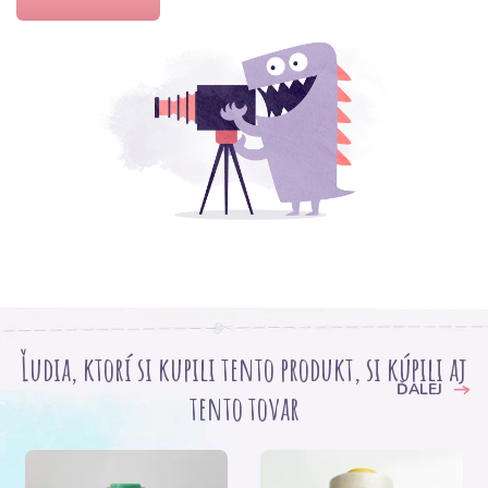
Ľudia, ktorí si kupili tento produkt, si kúpili aj
ĎALEJ
tento tovar