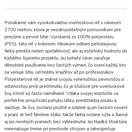
Ponúkame vám vysokokvalitnú overlockovú niť s návinom
2700 metrov, ktorá je neodmysliteľným pomocníkom pre
precízne a pevné šitie. Vyrobená zo 100% polyesteru
(PES), táto niť v krásnom, hlbokom odtieni petrolejovej
farby prináša nielen spoľahlivosť, ale aj estetickú hodnotu do
každého šijacieho projektu. Jej bohatý návin zaručuje
dlhodobé používanie bez častých výmen, čo ocení každý, kto
sa venuje šitiu, od hobby krajčírov až po profesionálov.
Polyesterová niť je známa svojou výnimočnou pevnosťou a
odolnosťou proti pretrhnutiu, čo je kľúčové pre overlockové
švy, ktoré sú často namáhané. Vďaka svojej elasticite sa
perfektne prispôsobí pohybu látky, predchádza pnutiu a
zaisťuje, že švy zostanú pružné a odolné aj pri častom nosení
a praní. Je tiež farebne stála, takže farba ostane sýta a žiarivá
aj po mnohých praniach, bez vyblednutia. Jej hladká štruktúra
minimalizuje trenie pri prechode strojom a zabezpečuje