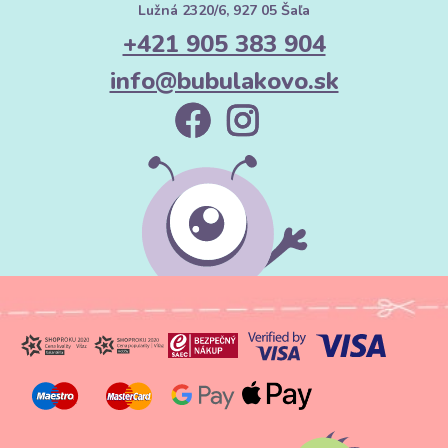
Lužná 2320/6, 927 05 Šaľa
+421 905 383 904
info@bubulakovo.sk