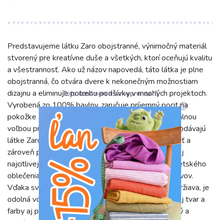
Predstavujeme látku Zaro obojstranné, výnimočný materiál
stvorený pre kreatívne duše a všetkých, ktorí oceňujú kvalitu
a všestrannosť. Ako už názov napovedá, táto látka je plne
obojstranná, čo otvára dvere k nekonečným možnostiam
dizajnu a eliminuje potrebu podšívky v mnohých projektoch.
Toto oznámenie sa vypne za:
5
Vyrobená zo 100% bavlny, zaručuje príjemný pocit na
pokožke a vynikajúcu priedušnosť, čím sa stáva ideálnou
voľbou pre širokú škálu použitia. Bavlnené vlákna dodávajú
látke Zaro obojstranné prirodzenú mäkkosť, jemnosť a
zároveň pozoruhodnú odolnosť. Je priateľská aj k tej
najcitlivejšej pokožke, čo ju predurčuje na výrobu detského
oblečenia, posteľnej bielizne či ľahkých letných odevov.
Vďaka svojej čistej bavlnenej štruktúre sa ľahko udržiava, je
odolná voči opakovanému praniu a zachováva si svoj tvar a
farby aj po dlhodobom používaní. Jej dotyk je hladký a