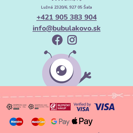
Lužná 2320/6, 927 05 Šaľa
+421 905 383 904
info@bubulakovo.sk