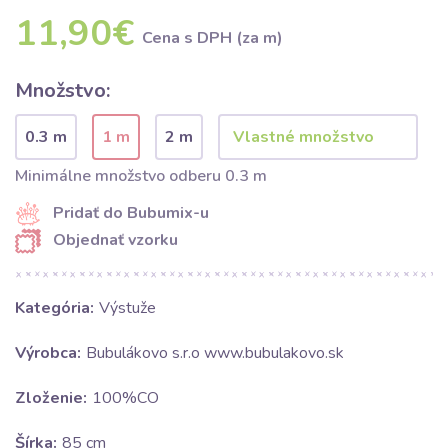
11,90€
Cena s DPH (za m)
Množstvo:
0.3 m
1 m
2 m
Minimálne množstvo odberu 0.3 m
Pridať do Bubumix-u
Objednať vzorku
Kategória:
Výstuže
Výrobca:
Bubulákovo s.r.o www.bubulakovo.sk
Zloženie:
100%CO
Šírka:
85 cm