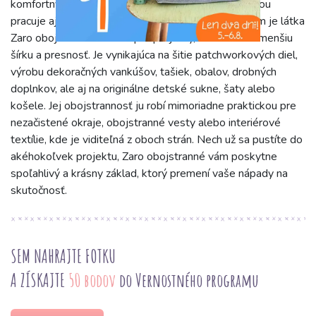
komfortný, čo z nej robí radosť pre každého, kto s ňou
pracuje aj pre toho, kto ju bude nosiť. S šírkou 85 cm je látka
Zaro obojstranné ideálna pre projekty, kde oceníte menšiu
šírku a presnosť. Je vynikajúca na šitie patchworkových diel,
výrobu dekoračných vankúšov, tašiek, obalov, drobných
doplnkov, ale aj na originálne detské sukne, šaty alebo
košele. Jej obojstrannosť ju robí mimoriadne praktickou pre
nezačistené okraje, obojstranné vesty alebo interiérové
textílie, kde je viditeľná z oboch strán. Nech už sa pustíte do
akéhokoľvek projektu, Zaro obojstranné vám poskytne
spoľahlivý a krásny základ, ktorý premení vaše nápady na
skutočnosť.
SEM NAHRAJTE FOTKU
A ZÍSKAJTE
50 bodov
do Vernostného programu