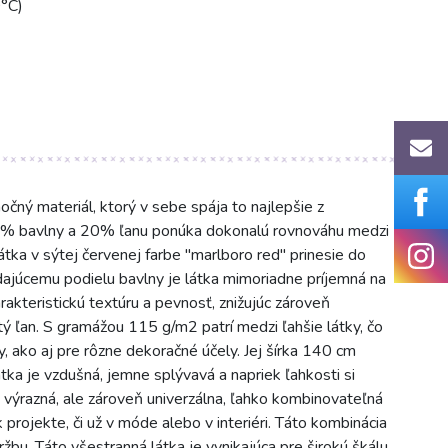
0°C)
čný materiál, ktorý v sebe spája to najlepšie z
80% bavlny a 20% ľanu ponúka dokonalú rovnováhu medzi
tka v sýtej červenej farbe "marlboro red" prinesie do
ádajúcemu podielu bavlny je látka mimoriadne príjemná na
arakteristickú textúru a pevnosť, znižujúc zároveň
stý ľan. S gramážou 115 g/m2 patrí medzi ľahšie látky, čo
y, ako aj pre rôzne dekoračné účely. Jej šírka 140 cm
 Látka je vzdušná, jemne splývavá a napriek ľahkosti si
 výrazná, ale zároveň univerzálna, ľahko kombinovateľná
projekte, či už v móde alebo v interiéri. Táto kombinácia
ržbu. Táto všestranná látka je vynikajúca pre širokú škálu