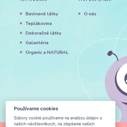
Bavlnené látky
O nás
Teplákovina
Dekoračné látky
Galantéria
Organic a NATURAL
Používame cookies
Súbory cookie používame na analýzu údajov o
našich návštevníkoch, na zlepšenie našich