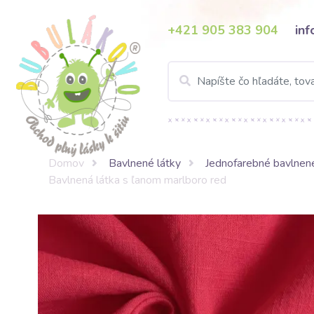
+421 905 383 904
in
Domov
Bavlnené látky
Jednofarebné bavlnené
Bavlnená látka s ľanom marlboro red