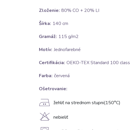
Zloženie:
80% CO + 20% LI
Šírka:
140 cm
Gramáž:
115 g/m2
Motív:
Jednofarebné
Certifikácia:
OEKO-TEX Standard 100 class 
Farba:
červená
Ošetrovanie:
E
žehliť na strednom stupni(150°C)
H
nebieliť