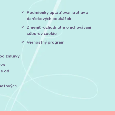
Podmienky uplatňovania zliav a
darčekových poukážok
Zmeniť rozhodnutie o uchovávaní
súborov cookie
Vernostný program
 od zmluvy
áva
ie od
rnetových