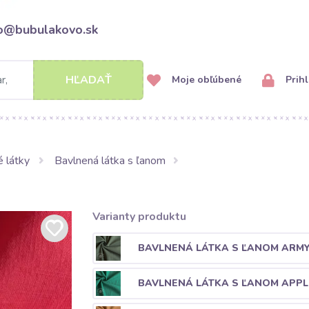
fo@bubulakovo.sk
HĽADAŤ
Moje obľúbené
Prihl
 látky
Bavlnená látka s ľanom
Varianty produktu
BAVLNENÁ LÁTKA S ĽANOM ARM
BAVLNENÁ LÁTKA S ĽANOM APPL