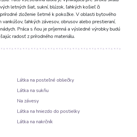
vých letných šiat, sukní, blúzok, ľahkých košieľ či
prírodné zloženie šetrné k pokožke. V oblasti bytového
ch vankúšov, ľahkých závesov, obrusov alebo prestieraní,
nádych. Práca s ňou je príjemná a výsledné výrobky budú
ášajúc radosť z prírodného materiálu.
Látka na posteľné obliečky
Látka na sukňu
Na závesy
Látka na hniezdo do postielky
Látka na nakrčník