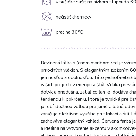
V
v sušičke sušiť na nízkom stupni(do 6
K
nečistiť chemicky
g
prať na 30°C
Bavlnená látka s ľanom marlboro red je výnimo
prírodných vlákien. S elegantným zložením 
jemnosťou a odolnosťou. Táto jednofarebná lá
vašich projektov energiu a štýl. Vďaka prevl
dotyk a priedušná, zatiaľ čo ľan jej dodáva ch
tendenciu k pokrčeniu, ktorá je typická pre či
ju robí ideálnou voľbou pre jarné a letné odev
zaručuje efektívne využitie pri strihaní a šití.
zachováva elegantný vzhľad. Červená farba je
a ideálna na vytvorenie akcentu v akomkoľvek 
vlákien zaručuje komfort, trvácnosť a ľahkú úd