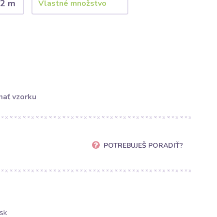
2 m
ať vzorku
POTREBUJEŠ PORADIŤ?
sk