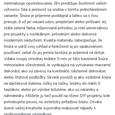
minimalizuje opotrebovanie, čím predlžuje životnosť vašich
výtvorov. Sila a jemnosť sa snúbia v tomto jednofarebnom
variante. Šnúra je príjemne poddajná a ľahko sa s ňou
pracuje, či už pri viazaní uzlov, prepletaní alebo prišívaní. Jej
stála zelená farba, inšpirovaná prírodou, ju robí univerzálnou
pre projekty s rustikálnym, prírodným alebo dokonca
moderným nádychom. Kvalita materiálu zabezpečuje, že
šnúra si udrží svoj vzhľad a funkčnosť aj po opakovanom
používaní, zatiaľ čo jej jemná textúra je príjemná na dotyk.
Vďaka svojej strednej hrúbke 5 mm je táto bavlnená šnúra
mimoriadne všestranná. Je vynikajúca na vytváranie macramé
dekorácií, ako sú závesy na kvetináče, nástenné dekorácie
alebo štýlové podložky. Skvele poslúži aj ako ozdobná šnúra
na darčekové balenia, rúčky na tašky, šnúrky do mikín či
teplákov, alebo pri výrobe bižutérie, ako sú náramky a
náhrdelníky. Môžete ju tiež použiť na rôzne DIY projekty, kde
potrebujete pevnú, no esteticky príťažlivú šnúru. Otvára
dvere vašej kreativite a pomáha realizovať nápady s
profesionálnym výsledkom.