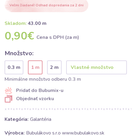
Veľmi žiadané! Odhad dopredania za 2 dni
Skladom:
43.00 m
0,90€
Cena s DPH (za m)
Množstvo:
0.3 m
1 m
2 m
Minimálne množstvo odberu 0.3 m
Pridať do Bubumix-u
Objednať vzorku
Kategória:
Galantéria
Výrobca:
Bubulákovo s.r.o www.bubulakovo.sk