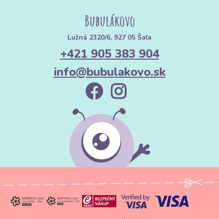
Bubulákovo
Lužná 2320/6, 927 05 Šaľa
+421 905 383 904
info@bubulakovo.sk