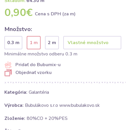
Skladom:
64.30 m
0,90€
Cena s DPH (za m)
Množstvo:
0.3 m
1 m
2 m
Minimálne množstvo odberu 0.3 m
Pridať do Bubumix-u
Objednať vzorku
Kategória:
Galantéria
Výrobca:
Bubulákovo s.r.o www.bubulakovo.sk
Zloženie:
80%CO + 20%PES