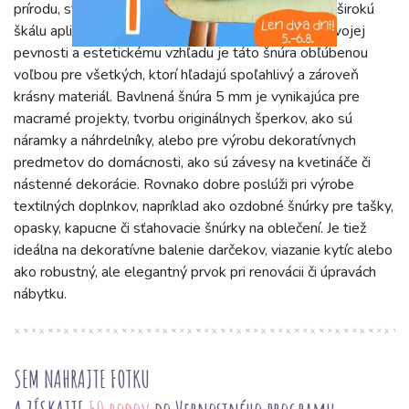
prírodu, stabilitu a eleganciu, čo ju robí vhodnou pre širokú
škálu aplikácií od rustikálnych po moderné. Vďaka svojej
pevnosti a estetickému vzhľadu je táto šnúra obľúbenou
voľbou pre všetkých, ktorí hľadajú spoľahlivý a zároveň
krásny materiál. Bavlnená šnúra 5 mm je vynikajúca pre
macramé projekty, tvorbu originálnych šperkov, ako sú
náramky a náhrdelníky, alebo pre výrobu dekoratívnych
predmetov do domácnosti, ako sú závesy na kvetináče či
nástenné dekorácie. Rovnako dobre poslúži pri výrobe
textilných doplnkov, napríklad ako ozdobné šnúrky pre tašky,
opasky, kapucne či sťahovacie šnúrky na oblečení. Je tiež
ideálna na dekoratívne balenie darčekov, viazanie kytíc alebo
ako robustný, ale elegantný prvok pri renovácii či úpravách
nábytku.
SEM NAHRAJTE FOTKU