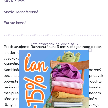
Šírka:
5 mm
Motív:
Jednofarebné
Farba:
hnedá
Toto oznámenie sa vypne za:
5
Predstavujeme Bavlnenú šnúru 5 mm v elegantnom odtieni
hnedej, ideálnu pre vaše kreatívne projekty. Táto
vysokokvalitná šnúra s hrúbkou 5 mm je vyrobená z
optimálnej zmesi 80% bavlny a 20% polyesteru.
Kombinácia týchto materiálov zaručuje príjemný, prirodzený
pocit na dotyk, ktorý je typický pre bavlnu, zatiaľ čo prídavok
polyesteru zvyšuje odolnosť, pevnosť a životnosť produktu.
Šnúra si tak udrží svoj tvar a farbu aj pri častom používaní a
manipulácii. Jej jednofarebné prevedenie v teplom hnedom
tóne je nesmierne univerzálne a ľahko kombinovateľné s
rôznymi farebnými paletami a štýlmi. Hnedá farba evokuje