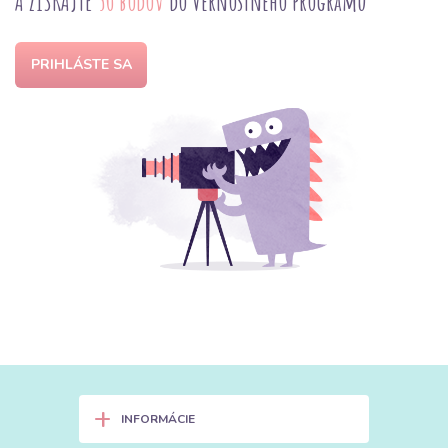
A ZÍSKAJTE
50 bodov
do Vernostného programu
PRIHLÁSTE SA
+
INFORMÁCIE