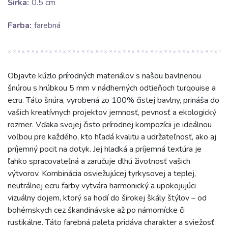
Šírka:
0.5 cm
Farba:
farebná
Objavte kúzlo prírodných materiálov s našou bavlnenou
šnúrou s hrúbkou 5 mm v nádherných odtieňoch turqouise a
ecru. Táto šnúra, vyrobená zo 100% čistej bavlny, prináša do
vašich kreatívnych projektov jemnosť, pevnosť a ekologický
rozmer. Vďaka svojej čisto prírodnej kompozícii je ideálnou
voľbou pre každého, kto hľadá kvalitu a udržateľnosť, ako aj
príjemný pocit na dotyk. Jej hladká a príjemná textúra je
ľahko spracovateľná a zaručuje dlhú životnosť vašich
výtvorov. Kombinácia osviežujúcej tyrkysovej a teplej,
neutrálnej ecru farby vytvára harmonický a upokojujúci
vizuálny dojem, ktorý sa hodí do širokej škály štýlov – od
bohémskych cez škandinávske až po námornícke či
rustikálne. Táto farebná paleta pridáva charakter a sviežosť