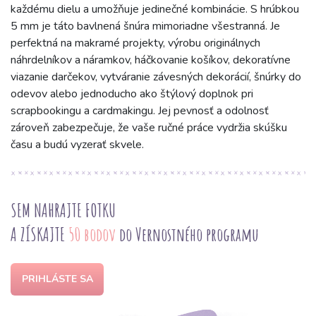
každému dielu a umožňuje jedinečné kombinácie. S hrúbkou
5 mm je táto bavlnená šnúra mimoriadne všestranná. Je
perfektná na makramé projekty, výrobu originálnych
náhrdelníkov a náramkov, háčkovanie košíkov, dekoratívne
viazanie darčekov, vytváranie závesných dekorácií, šnúrky do
odevov alebo jednoducho ako štýlový doplnok pri
scrapbookingu a cardmakingu. Jej pevnosť a odolnosť
zároveň zabezpečuje, že vaše ručné práce vydržia skúšku
času a budú vyzerať skvele.
SEM NAHRAJTE FOTKU
A ZÍSKAJTE
50 bodov
do Vernostného programu
PRIHLÁSTE SA