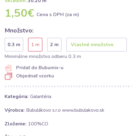
Skladom:
30.20 m
1,50€
Cena s DPH (za m)
Množstvo:
0.3 m
1 m
2 m
Minimálne množstvo odberu 0.3 m
Pridať do Bubumix-u
Objednať vzorku
Kategória:
Galantéria
Výrobca:
Bubulákovo s.r.o www.bubulakovo.sk
Zloženie:
100%CO