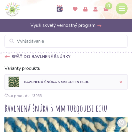
0
Využi skvelý vernostný program
SPÄŤ DO BAVLNENÉ ŠNÚRKY
Varianty produktu
BAVLNENÁ ŠNÚRA 5 MM GREEN ECRU
Číslo produktu: 43966
Bavlnená šnúra 5 mm turqouise ecru