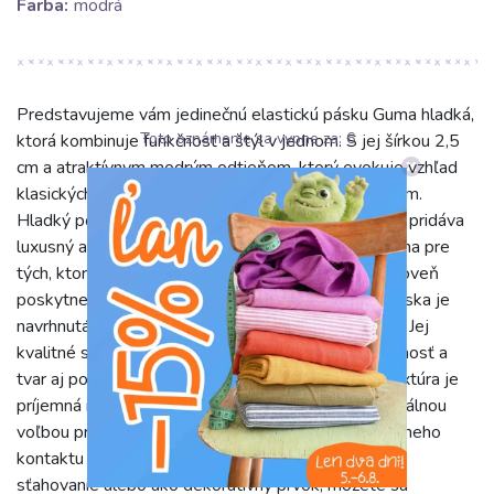
Farba:
modrá
Predstavujeme vám jedinečnú elastickú pásku Guma hladká,
Toto oznámenie sa vypne za:
5
ktorá kombinuje funkčnosť a štýl v jednom. S jej šírkou 2,5
cm a atraktívnym modrým odtieňom, ktorý evokuje vzhľad
klasických džínsov, je táto páska skutočným pútačom.
Hladký povrch dopĺňa jemný trblietavý efekt, ktorý pridáva
luxusný a moderný nádych každému projektu. Ideálna pre
tých, ktorí hľadajú detail, ktorý oživí ich tvorbu a zároveň
poskytne vysokú mieru komfortu. Táto elastická páska je
navrhnutá pre dlhotrvajúcu odolnosť a spoľahlivosť. Jej
kvalitné spracovanie zaručuje, že si udrží svoju pružnosť a
tvar aj po opakovanom praní a používaní. Hladká textúra je
príjemná na dotyk a nedráždi pokožku, čo ju robí ideálnou
voľbou pre odevné aplikácie, kde prichádza do priameho
kontaktu s telom. Či už ju použijete na lemovanie,
sťahovanie alebo ako dekoratívny prvok, môžete sa