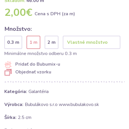
Skladom:
46.00 m
2,00€
Cena s DPH (za m)
Množstvo:
0.3 m
1 m
2 m
Minimálne množstvo odberu 0.3 m
Pridať do Bubumix-u
Objednať vzorku
Kategória:
Galantéria
Výrobca:
Bubulákovo s.r.o www.bubulakovo.sk
Šírka:
2.5 cm