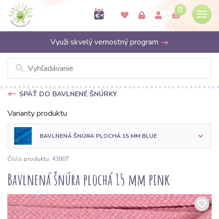
0
Využi skvelý vernostný program
SPÄŤ DO BAVLNENÉ ŠNÚRKY
Varianty produktu
BAVLNENÁ ŠNÚRA PLOCHÁ 15 MM BLUE
Číslo produktu: 43807
Bavlnená šnúra plochá 15 mm pink