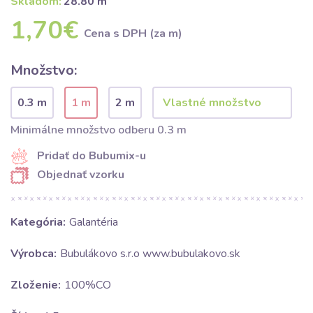
Skladom:
28.80 m
1,70€
Cena s DPH (za m)
Množstvo:
0.3 m
1 m
2 m
Minimálne množstvo odberu 0.3 m
Pridať do Bubumix-u
Objednať vzorku
Kategória:
Galantéria
Výrobca:
Bubulákovo s.r.o www.bubulakovo.sk
Zloženie:
100%CO