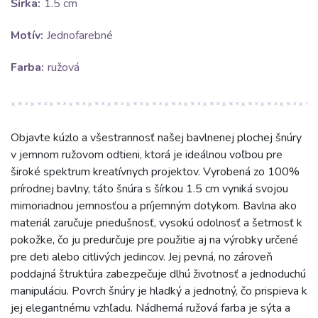
Šírka:
1.5 cm
Motív:
Jednofarebné
Farba:
ružová
Objavte kúzlo a všestrannosť našej bavlnenej plochej šnúry
v jemnom ružovom odtieni, ktorá je ideálnou voľbou pre
široké spektrum kreatívnych projektov. Vyrobená zo 100%
prírodnej bavlny, táto šnúra s šírkou 1.5 cm vyniká svojou
mimoriadnou jemnosťou a príjemným dotykom. Bavlna ako
materiál zaručuje priedušnosť, vysokú odolnosť a šetrnosť k
pokožke, čo ju predurčuje pre použitie aj na výrobky určené
pre deti alebo citlivých jedincov. Jej pevná, no zároveň
poddajná štruktúra zabezpečuje dlhú životnosť a jednoduchú
manipuláciu. Povrch šnúry je hladký a jednotný, čo prispieva k
jej elegantnému vzhľadu. Nádherná ružová farba je sýta a