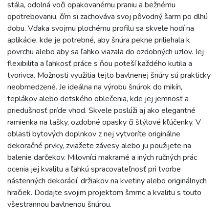
stála, odolná voči opakovanému praniu a bežnému
opotrebovaniu, čím si zachováva svoj pôvodný šarm po dlhú
dobu. Vďaka svojmu plochému profilu sa skvele hodí na
aplikácie, kde je potrebné, aby šnúra pekne priliehala k
povrchu alebo aby sa ľahko viazala do ozdobných uzlov. Jej
flexibilita a ľahkosť práce s ňou poteší každého kutila a
tvorivca. Možnosti využitia tejto bavlnenej šnúry sú prakticky
neobmedzené. Je ideálna na výrobu šnúrok do mikín,
teplákov alebo detského oblečenia, kde jej jemnosť a
priedušnosť príde vhod. Skvele poslúži aj ako elegantné
ramienka na tašky, ozdobné opasky či štýlové kľúčenky. V
oblasti bytových doplnkov z nej vytvoríte originálne
dekoračné prvky, zviažete závesy alebo ju použijete na
balenie darčekov. Milovníci makramé a iných ručných prác
ocenia jej kvalitu a ľahkú spracovateľnosť pri tvorbe
nástenných dekorácií, držiakov na kvetiny alebo originálnych
hračiek. Dodajte svojim projektom šmrnc a kvalitu s touto
všestrannou bavlnenou šnúrou.