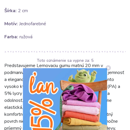
Šírka:
2 cm
Motív:
Jednofarebné
Farba:
ružová
Toto oznámenie sa vypne za:
5
Predstavujeme Lemovaciu gumu matnú 20 mm v
podmanivej marhuľovo ružovej farbe, ktorá prinesie jemnosť
a eleganciu do každého vášho šijacieho projektu. Tento
vysoko kvalitný materiál, zložený z 95% polyamidu (PA) a
5% lycry (LY), je navrhnutý pre maximálnu pružnosť a
odolnosť. Vďaka tomuto zloženiu je guma mimoriadne
elastická, dokonale sa prispôsobí kontúram a zaistí
komfortné nosenie bez obmedzenia pohybu. Jej matný
povrch nielenže vyzerá sofistikovane, ale je aj výnimočne
príjemný na dotyk, čo z nej robí ideálnu voľbu pre odevy,