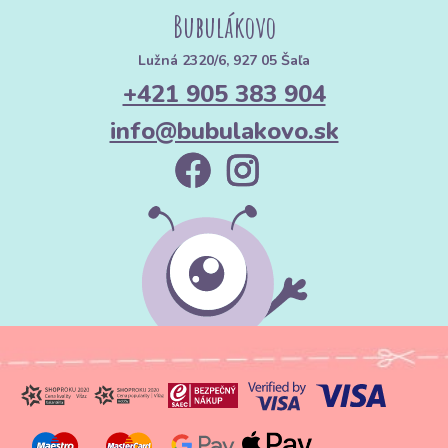
Bubulákovo
Lužná 2320/6, 927 05 Šaľa
+421 905 383 904
info@bubulakovo.sk