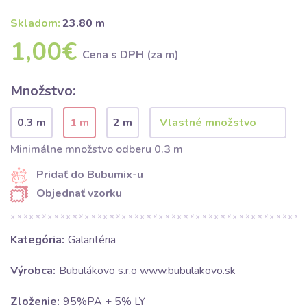
Skladom:
23.80 m
1,00€
Cena s DPH (za m)
Množstvo:
0.3 m
1 m
2 m
Minimálne množstvo odberu 0.3 m
Pridať do Bubumix-u
Objednať vzorku
Kategória:
Galantéria
Výrobca:
Bubulákovo s.r.o www.bubulakovo.sk
Zloženie:
95%PA + 5% LY