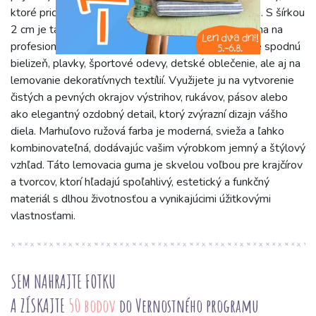
ktoré prichádzajú do priameho kontaktu s pokožkou. S šírkou
2 cm je táto jednofarebná lemovacia guma optimálna na
profesionálne ukončovanie okrajov. Je perfektná pre spodnú
bielizeň, plavky, športové odevy, detské oblečenie, ale aj na
lemovanie dekoratívnych textílií. Využijete ju na vytvorenie
čistých a pevných okrajov výstrihov, rukávov, pásov alebo
ako elegantný ozdobný detail, ktorý zvýrazní dizajn vášho
diela. Marhuľovo ružová farba je moderná, svieža a ľahko
kombinovateľná, dodávajúc vašim výrobkom jemný a štýlový
vzhľad. Táto lemovacia guma je skvelou voľbou pre krajčírov
a tvorcov, ktorí hľadajú spoľahlivý, estetický a funkčný
materiál s dlhou životnosťou a vynikajúcimi úžitkovými
vlastnosťami.
SEM NAHRAJTE FOTKU
A ZÍSKAJTE
50 bodov
do Vernostného programu