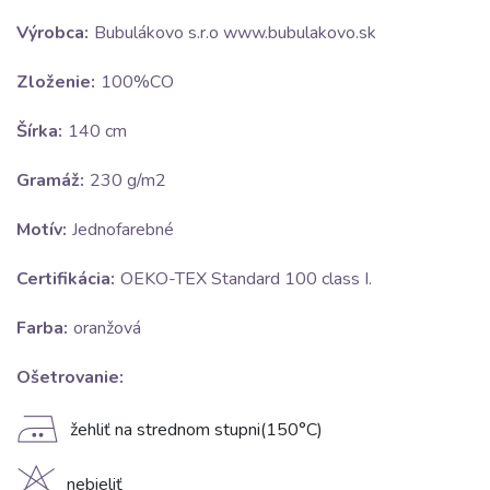
Výrobca:
Bubulákovo s.r.o www.bubulakovo.sk
Zloženie:
100%CO
Šírka:
140 cm
Gramáž:
230 g/m2
Motív:
Jednofarebné
Certifikácia:
OEKO-TEX Standard 100 class I.
Farba:
oranžová
Ošetrovanie:
E
žehliť na strednom stupni(150°C)
nebieliť