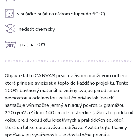
H
V
v sušičke sušiť na nízkom stupni(do 60°C)
K
nečistiť chemicky
g
prať na 30°C
Objavte látku CANVAS peach v živom oranžovom odtieni,
ktorá prinesie sviežosť a teplo do každého projektu. Tento
100% bavlnený materiál je známy svojou prirodzenou
pevnosťou a odolnosťou, zatiaľ čo prívlastok 'peach'
naznačuje výnimočne jemný a hladký povrch. S gramážou
230 g/m2 a šírkou 140 cm ide o stredne ťažkú, ale poddajnú
voľbu pre širokú škálu kreatívnych a praktických aplikácií,
ktorá sa ľahko spracováva a udržiava. Kvalita tejto tkaniny
spočíva v jej vyváženosti – je dostatočne pevná a