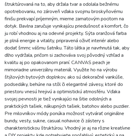
štruktúrovaná na to, aby držala tvar a odolala bežnému
opotrebovaniu, no zároveň vďaka svojmu broskyňovému
finišu prekvapí príjemným, mierne zamatovým pocitom na
dotyk. Bavlna zaručuje vynikajúcu priedušnosť a komfort, čo
ju robí vhodnou aj na odevné projekty. Sýta oranžová farba
je plná energie a vitality, pripravená oživiť interiér alebo
dodať šmrnc vášmu šatníku. Táto látka je navrhnutá tak, aby
dlho vydržala, pričom si zachováva svoj pôvodný vzhľad a
kvalitu aj po opakovanom praní. CANVAS peach je
mimoriadne univerzálny materiál. Využite ho na výrobu
štýlových bytových doplnkov, ako sú dekoračné vankúše,
podsedáky, behúne na stôl či elegantné závesy, ktoré do
priestoru vnesú hrejivú a optimistickú atmosféru. Vďaka
svojej pevnosti je tiež vynikajúci na šitie odolných a
praktických tašiek, nákupných tašiek, batohov alebo puzdier.
Pre milovníkov módy ponúka možnosť vytvárať originálne
bundy, vesty, sukne, casual nohavice či zástery s
charakteristickou štruktúrou. Vhodný je aj na rôzne kreatívne
a DIY projekty, kde potrebujete spoľahlivý, estetický a na