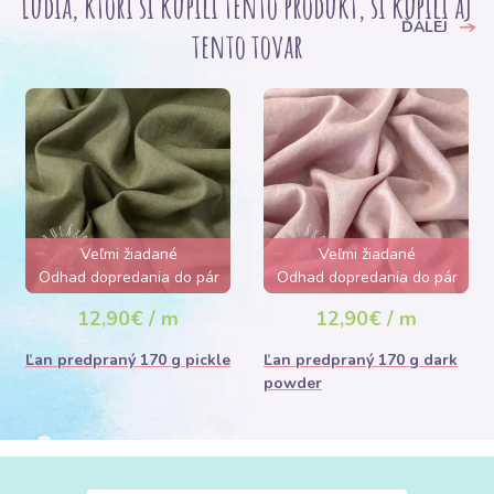
Ľudia, ktorí si kupili tento produkt, si kúpili aj
ĎALEJ
tento tovar
Veľmi žiadané
Veľmi žiadané
Odhad dopredania do pár
Odhad dopredania do pár
hodín
hodín
12,90€ / m
12,90€ / m
Ľan predpraný 170 g pickle
Ľan predpraný 170 g dark
powder