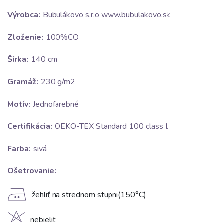
Výrobca:
Bubulákovo s.r.o www.bubulakovo.sk
Zloženie:
100%CO
Šírka:
140 cm
Gramáž:
230 g/m2
Motív:
Jednofarebné
Certifikácia:
OEKO-TEX Standard 100 class I.
Farba:
sivá
Ošetrovanie:
E
žehliť na strednom stupni(150°C)
nebieliť