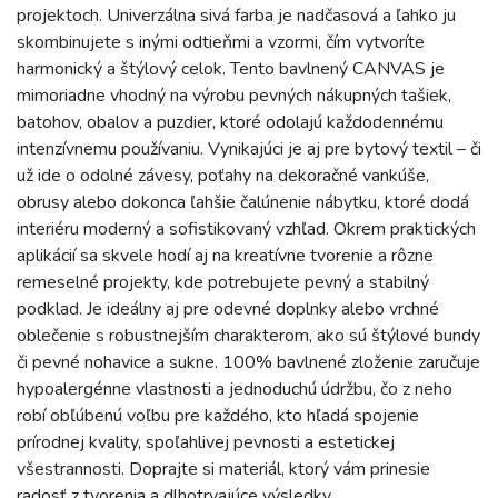
projektoch. Univerzálna sivá farba je nadčasová a ľahko ju
skombinujete s inými odtieňmi a vzormi, čím vytvoríte
harmonický a štýlový celok. Tento bavlnený CANVAS je
mimoriadne vhodný na výrobu pevných nákupných tašiek,
batohov, obalov a puzdier, ktoré odolajú každodennému
intenzívnemu používaniu. Vynikajúci je aj pre bytový textil – či
už ide o odolné závesy, poťahy na dekoračné vankúše,
obrusy alebo dokonca ľahšie čalúnenie nábytku, ktoré dodá
interiéru moderný a sofistikovaný vzhľad. Okrem praktických
aplikácií sa skvele hodí aj na kreatívne tvorenie a rôzne
remeselné projekty, kde potrebujete pevný a stabilný
podklad. Je ideálny aj pre odevné doplnky alebo vrchné
oblečenie s robustnejším charakterom, ako sú štýlové bundy
či pevné nohavice a sukne. 100% bavlnené zloženie zaručuje
hypoalergénne vlastnosti a jednoduchú údržbu, čo z neho
robí obľúbenú voľbu pre každého, kto hľadá spojenie
prírodnej kvality, spoľahlivej pevnosti a estetickej
všestrannosti. Doprajte si materiál, ktorý vám prinesie
radosť z tvorenia a dlhotrvajúce výsledky.