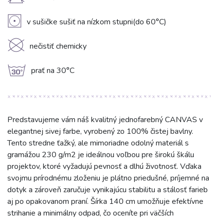
H
V
v sušičke sušiť na nízkom stupni(do 60°C)
K
nečistiť chemicky
g
prať na 30°C
Predstavujeme vám náš kvalitný jednofarebný CANVAS v
elegantnej sivej farbe, vyrobený zo 100% čistej bavlny.
Tento stredne ťažký, ale mimoriadne odolný materiál s
gramážou 230 g/m2 je ideálnou voľbou pre širokú škálu
projektov, ktoré vyžadujú pevnosť a dlhú životnosť. Vďaka
svojmu prírodnému zloženiu je plátno priedušné, príjemné na
dotyk a zároveň zaručuje vynikajúcu stabilitu a stálosť farieb
aj po opakovanom praní. Šírka 140 cm umožňuje efektívne
strihanie a minimálny odpad, čo oceníte pri väčších