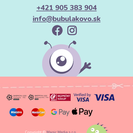
+421 905 383 904
info@bubulakovo.sk
Copyright ©
Magic Media s.r.o.