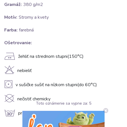
Gramáž:
380 g/m2
Motív:
Stromy a kvety
Farba:
farebná
Ošetrovanie:
E
žehliť na strednom stupni(150°C)
H
nebieliť
V
v sušičke sušiť na nízkom stupni(do 60°C)
K
nečistiť chemicky
Toto oznámenie sa vypne za:
5
g
prať na 30°C