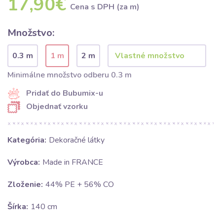
17,90€
Cena s DPH (za m)
Množstvo:
0.3 m
1 m
2 m
Minimálne množstvo odberu 0.3 m
Pridať do Bubumix-u
Objednať vzorku
Kategória:
Dekoračné látky
Výrobca:
Made in FRANCE
Zloženie:
44% PE + 56% CO
Šírka:
140 cm