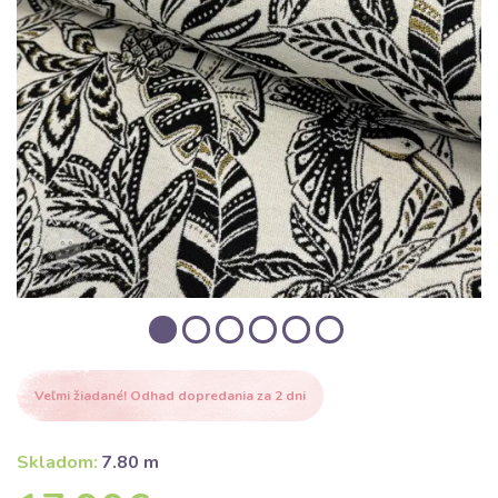
Veľmi žiadané! Odhad dopredania za 2 dni
Skladom:
7.80 m