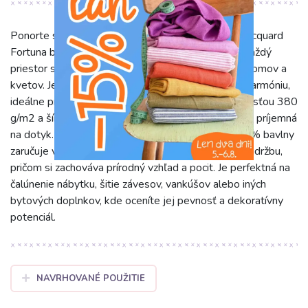
Ponorte sa do krásy prírody s dekoračnou látkou jacquard
Fortuna blanc. Táto nádherná žakárová látka oživí každý
priestor svojim detailným a elegantným vzorom stromov a
kvetov. Jej farebné prevedenie prináša sviežosť a harmóniu,
ideálne pre vytvorenie útulnej atmosféry. S hmotnosťou 380
g/m2 a šírkou 140 cm je látka robustná, no zároveň príjemná
na dotyk. Vyvážené zloženie 44% polyesteru a 56% bavlny
zaručuje vysokú odolnosť, trvácnosť farieb a ľahkú údržbu,
pričom si zachováva prírodný vzhľad a pocit. Je perfektná na
čalúnenie nábytku, šitie závesov, vankúšov alebo iných
bytových doplnkov, kde oceníte jej pevnosť a dekoratívny
potenciál.
NAVRHOVANÉ POUŽITIE