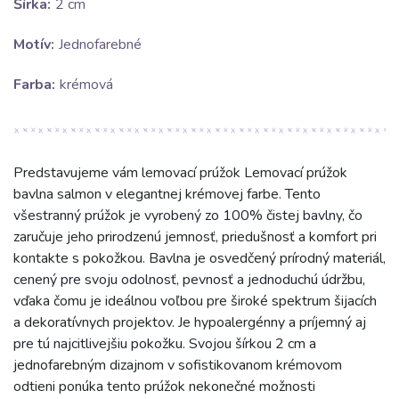
Šírka:
2 cm
Motív:
Jednofarebné
Farba:
krémová
Predstavujeme vám lemovací prúžok Lemovací prúžok
bavlna salmon v elegantnej krémovej farbe. Tento
všestranný prúžok je vyrobený zo 100% čistej bavlny, čo
zaručuje jeho prirodzenú jemnosť, priedušnosť a komfort pri
kontakte s pokožkou. Bavlna je osvedčený prírodný materiál,
cenený pre svoju odolnosť, pevnosť a jednoduchú údržbu,
vďaka čomu je ideálnou voľbou pre široké spektrum šijacích
a dekoratívnych projektov. Je hypoalergénny a príjemný aj
pre tú najcitlivejšiu pokožku. Svojou šírkou 2 cm a
jednofarebným dizajnom v sofistikovanom krémovom
odtieni ponúka tento prúžok nekonečné možnosti