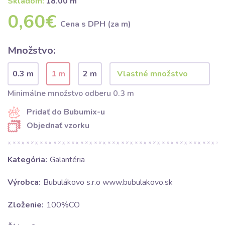
Skladom:
18.00 m
0,60€
Cena s DPH (za m)
Množstvo:
0.3 m
1 m
2 m
Minimálne množstvo odberu 0.3 m
Pridať do Bubumix-u
Objednať vzorku
Kategória:
Galantéria
Výrobca:
Bubulákovo s.r.o www.bubulakovo.sk
Zloženie:
100%CO