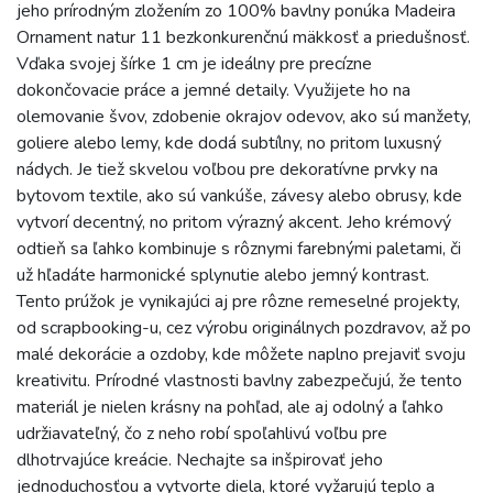
jeho prírodným zložením zo 100% bavlny ponúka Madeira
Ornament natur 11 bezkonkurenčnú mäkkosť a priedušnosť.
Vďaka svojej šírke 1 cm je ideálny pre precízne
dokončovacie práce a jemné detaily. Využijete ho na
olemovanie švov, zdobenie okrajov odevov, ako sú manžety,
goliere alebo lemy, kde dodá subtílny, no pritom luxusný
nádych. Je tiež skvelou voľbou pre dekoratívne prvky na
bytovom textile, ako sú vankúše, závesy alebo obrusy, kde
vytvorí decentný, no pritom výrazný akcent. Jeho krémový
odtieň sa ľahko kombinuje s rôznymi farebnými paletami, či
už hľadáte harmonické splynutie alebo jemný kontrast.
Tento prúžok je vynikajúci aj pre rôzne remeselné projekty,
od scrapbooking-u, cez výrobu originálnych pozdravov, až po
malé dekorácie a ozdoby, kde môžete naplno prejaviť svoju
kreativitu. Prírodné vlastnosti bavlny zabezpečujú, že tento
materiál je nielen krásny na pohľad, ale aj odolný a ľahko
udržiavateľný, čo z neho robí spoľahlivú voľbu pre
dlhotrvajúce kreácie. Nechajte sa inšpirovať jeho
jednoduchosťou a vytvorte diela, ktoré vyžarujú teplo a