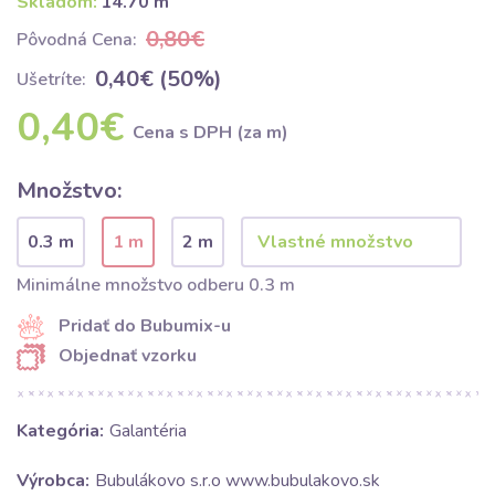
Skladom:
14.70 m
0,80€
Pôvodná Cena:
0,40€ (50%)
Ušetríte:
0,40€
Cena s DPH (za m)
Množstvo:
0.3 m
1 m
2 m
Minimálne množstvo odberu 0.3 m
Pridať do Bubumix-u
Objednať vzorku
Kategória:
Galantéria
Výrobca:
Bubulákovo s.r.o www.bubulakovo.sk