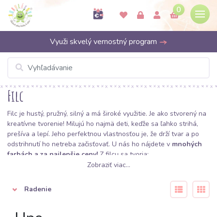
0
Využi skvelý vernostný program
Filc
Filc je hustý, pružný, silný a má široké využitie. Je ako stvorený na
kreatívne tvorenie! Milujú ho najmä deti, keďže sa ľahko strihá,
prešíva a lepí. Jeho perfektnou vlastnosťou je, že drží tvar a po
odstrihnutí ho netreba začisťovať. U nás ho nájdete v
mnohých
farbách a za najlepšie ceny!
Z filcu sa tvoria:
Zobraziť viac...
púzdra na mobily, notebooky, tablety a knihy
tašky
peňaženky
domčeky pre psov a mačky
Radenie
dekorácie
aplikácie
nášivky
bábky
postavičky
hračky
ozdoby
kľúčenky