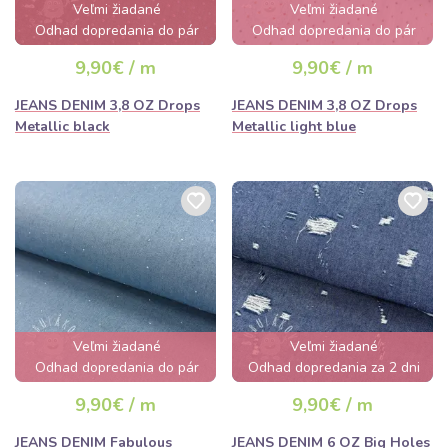
Veľmi žiadané
Veľmi žiadané
Odhad dopredania do pár
Odhad dopredania do pár
hodín
hodín
9,90€ / m
9,90€ / m
JEANS DENIM 3,8 OZ Drops
JEANS DENIM 3,8 OZ Drops
Metallic black
Metallic light blue
Veľmi žiadané
Veľmi žiadané
Odhad dopredania do pár
Odhad dopredania za 2 dni
hodín
9,90€ / m
9,90€ / m
JEANS DENIM Fabulous
JEANS DENIM 6 OZ Big Holes