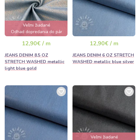
Veľmi žiadané
Odhad dopredania do pár
hodín
12,90€ / m
12,90€ / m
JEANS DENIM 8,5 OZ
JEANS DENIM 6 OZ STRETCH
STRETCH WASHED metallic
WASHED metallic blue silver
light blue gold
Veľmi žiadané