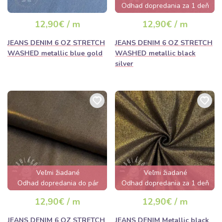
Odhad dopredania za 1 deň
12,90€ / m
12,90€ / m
JEANS DENIM 6 OZ STRETCH
JEANS DENIM 6 OZ STRETCH
WASHED metallic blue gold
WASHED metallic black
silver
Veľmi žiadané
Veľmi žiadané
Odhad dopredania do pár
Odhad dopredania za 1 deň
hodín
12,90€ / m
12,90€ / m
JEANS DENIM 6 OZ STRETCH
JEANS DENIM Metallic black