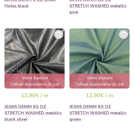
Holes black
STRETCH WASHED metallic
pink
Veľmi žiadané
Veľmi žiadané
Odhad dopredania do pár
Odhad dopredania do pár
hodín
hodín
12,90€ / m
12,90€ / m
JEANS DENIM 8,5 OZ
JEANS DENIM 8,5 OZ
STRETCH WASHED metallic
STRETCH WASHED metallic
black silver
green