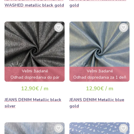
WASHED metallic black gold
gold
Veľmi žiadané
Veľmi žiadané
Odhad dopredania do pár
Odhad dopredania za 1 deň
hodín
12,90€ / m
12,90€ / m
JEANS DENIM Metallic black
JEANS DENIM Metallic blue
silver
gold