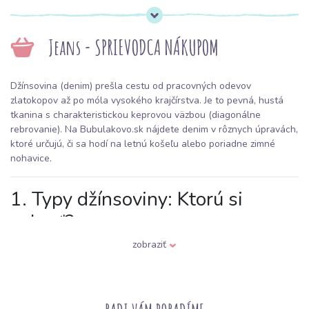
Jeans - SPRIEVODCA NÁKUPOM
Džínsovina (denim) prešla cestu od pracovných odevov
zlatokopov až po móla vysokého krajčírstva. Je to pevná, hustá
tkanina s charakteristickou keprovou väzbou (diagonálne
rebrovanie). Na Bubulakovo.sk nájdete denim v rôznych úpravách,
ktoré určujú, či sa hodí na letnú košeľu alebo poriadne zimné
nohavice.
1. Typy džínsoviny: Ktorú si
vybrať?
zobraziť
Podľa ponuky na Bubulakovo môžeme denim rozdeliť do týchto
hlavných kategórií:
Pevný denim (Rigid Denim):
100 % bavlna bez elastanu. Je
nepružný, veľmi odolný a časom získava krásnu patinu. Ideálny na