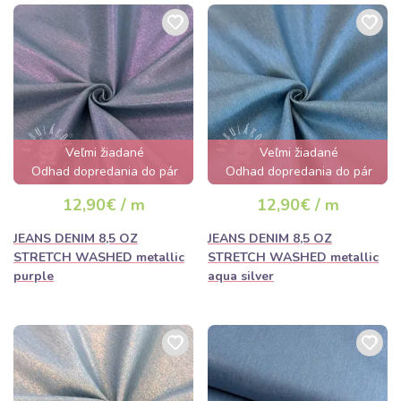
Veľmi žiadané
Veľmi žiadané
Odhad dopredania do pár
Odhad dopredania do pár
hodín
hodín
12,90€ / m
12,90€ / m
JEANS DENIM 8,5 OZ
JEANS DENIM 8,5 OZ
STRETCH WASHED metallic
STRETCH WASHED metallic
purple
aqua silver