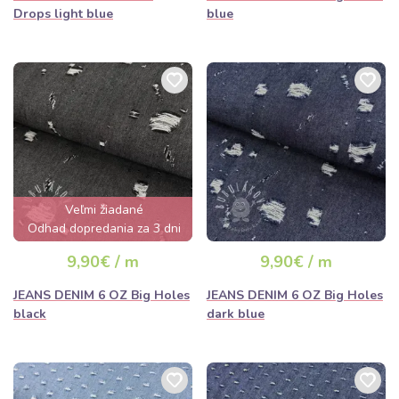
Drops light blue
blue
Veľmi žiadané
Odhad dopredania za 3 dni
9,90€ / m
9,90€ / m
JEANS DENIM 6 OZ Big Holes
JEANS DENIM 6 OZ Big Holes
black
dark blue