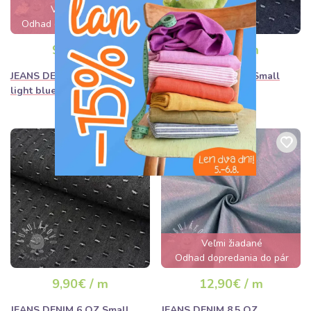
Veľmi žiadané
Odhad dopredania za 2 dni
9,90€ / m
9,90€ / m
JEANS DENIM 6 OZ Big Holes
JEANS DENIM 6 OZ Small
light blue
Holes dark blue
Veľmi žiadané
Odhad dopredania do pár
hodín
9,90€ / m
12,90€ / m
JEANS DENIM 6 OZ Small
JEANS DENIM 8,5 OZ