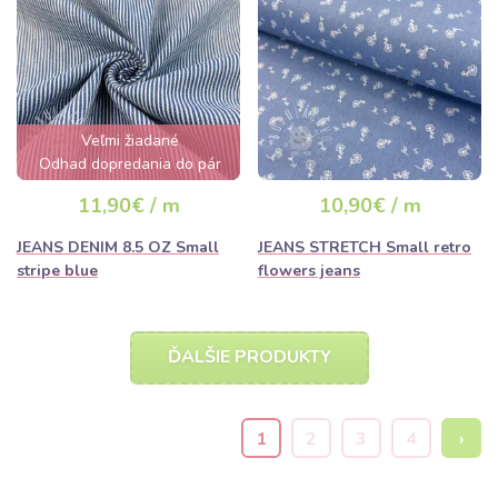
Veľmi žiadané
Odhad dopredania do pár
hodín
11,90€ / m
10,90€ / m
JEANS DENIM 8.5 OZ Small
JEANS STRETCH Small retro
stripe blue
flowers jeans
ĎALŠIE PRODUKTY
1
2
3
4
›