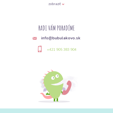
Pri výbere úpletu sú kľúčové dva parametre:
zloženie
a
gramáž
.
zobraziť
Bavlnený úplet s elastanom (Jersey):
Najuniverzálnejšia voľba.
Bavlna zabezpečí priedušnosť a 5–8 % elastanu sa postará o to,
aby sa tričko nevyťahalo na lakťoch a po vypratí sa vrátilo do
pôvodného tvaru.
RADI VÁM PORADÍME
Viskózový úplet:
Vyrobený z celulózy. Je tenší, má "chladivý"
info@bubulakovo.sk
efekt a krásne splýva. Ideálny na elegantné zavinovacie šaty
alebo letné topy.
+421 905 383 904
Jednolícny vs. Obojlícny úplet:
Jednolícny:
Z rubu a lícnej strany vyzerá inak. Okraje sa po
odstrihnutí rolujú (typické pre tričká).
Obojlícny:
Z oboch strán vyzerá rovnako (hladko), je stabilnejší,
menej sa krúti a býva o niečo hrubší.
Gramáž (Hrúbka):
140–160 g/m²:
Tenké úplety, ideálne na letné tričká alebo ako
spodná vrstva.