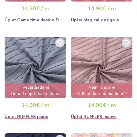
hodín
hodín
14,90€ / m
14,90€ / m
Úplet Game time design D
Úplet Magical design A
Veľmi žiadané
Veľmi žiadané
Odhad dopredania do pár
Odhad dopredania do pár
hodín
hodín
14,90€ / m
14,90€ / m
Úplet RUFFLES jeans
Úplet RUFFLES mauve