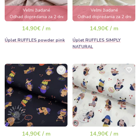
Veľmi žiadané
Veľmi žiadané
Odhad dopredania za 2 dni
Odhad dopredania za 2 dni
14,90€ / m
14,90€ / m
Úplet RUFFLES powder pink
Úplet RUFFLES SIMPLY
NATURAL
14,90€ / m
14,90€ / m