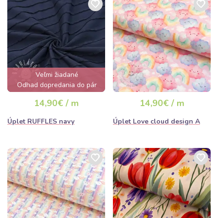
Veľmi žiadané
Odhad dopredania do pár
hodín
14,90€ / m
14,90€ / m
Úplet RUFFLES navy
Úplet Love cloud design A