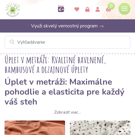
0
Využi skvelý vernostný program
Úplet v metráži: Kvalitné bavlnené,
bambusové a dizajnové úplety
Úplet v metráži: Maximálne
pohodlie a elasticita pre každý
váš steh
Zobraziť viac...
Hľadáte látku, ktorá sa prispôsobí každému pohybu a je príjemná
na dotyk po celý deň?
Úplet
je kráľom medzi materiálmi na šitie
oblečenia. V Bubulákove vám prinášame širokú ponuku úpletov v