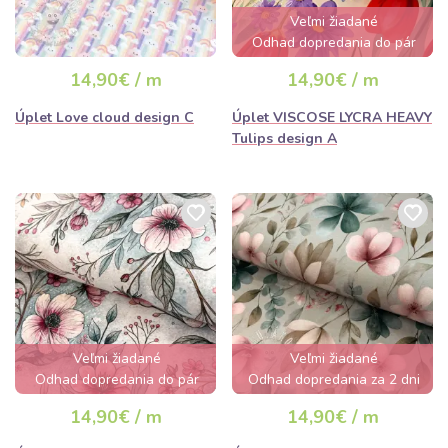
Veľmi žiadané
Odhad dopredania do pár
hodín
14,90€ / m
14,90€ / m
Úplet Love cloud design C
Úplet VISCOSE LYCRA HEAVY
Tulips design A
Veľmi žiadané
Veľmi žiadané
Odhad dopredania do pár
Odhad dopredania za 2 dni
hodín
14,90€ / m
14,90€ / m