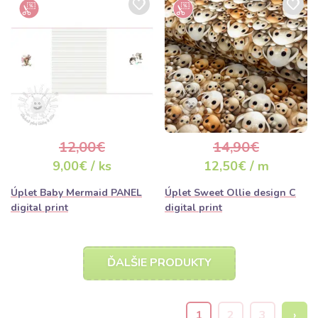
12,00€
14,90€
9,00€ / ks
12,50€ / m
Úplet Baby Mermaid PANEL
Úplet Sweet Ollie design C
digital print
digital print
ĎALŠIE PRODUKTY
1
2
3
›