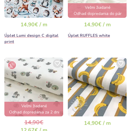
Veľmi žiadané
Odhad dopredania do pár
hodín
14,90€ / m
14,90€ / m
Úplet Lumi design C digital
Úplet RUFFLES white
print
Veľmi žiadané
Odhad dopredania za 2 dni
14,90€
14,90€ / m
12,67€ / m