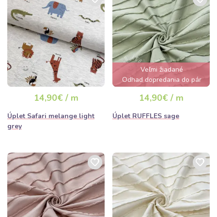
Veľmi žiadané
Odhad dopredania do pár
hodín
14,90€ / m
14,90€ / m
Úplet Safari melange light
Úplet RUFFLES sage
grey