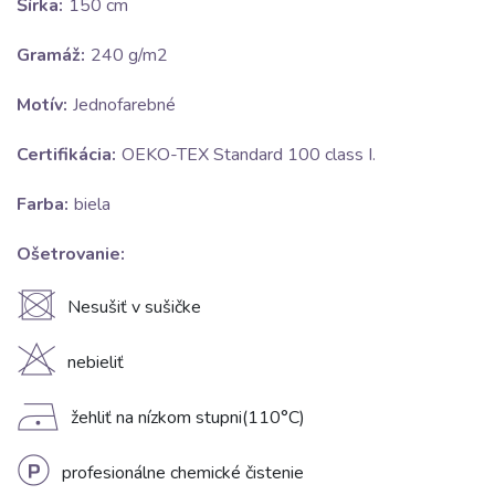
Šírka:
150 cm
Gramáž:
240 g/m2
Motív:
Jednofarebné
Certifikácia:
OEKO-TEX Standard 100 class I.
Farba:
biela
Ošetrovanie:
U
Nesušiť v sušičke
H
nebieliť
D
žehliť na nízkom stupni(110°C)
L
profesionálne chemické čistenie