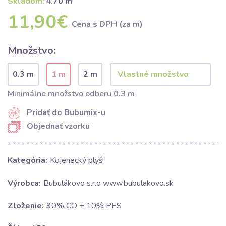
Skladom:
4.70 m
11,90€
Cena s DPH (za m)
Množstvo:
0.3 m
1 m
2 m
Minimálne množstvo odberu 0.3 m
Pridať do Bubumix-u
Objednať vzorku
Kategória:
Kojenecký plyš
Výrobca:
Bubulákovo s.r.o www.bubulakovo.sk
Zloženie:
90% CO + 10% PES