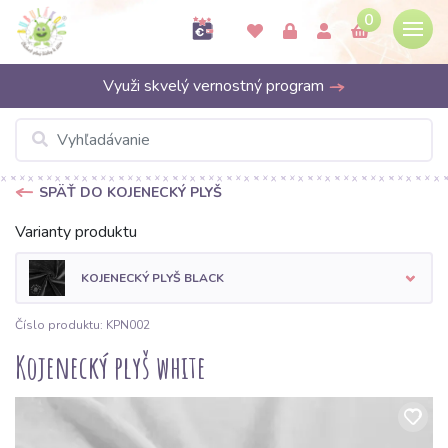
0
Využi skvelý vernostný program
SPÄŤ DO KOJENECKÝ PLYŠ
Varianty produktu
KOJENECKÝ PLYŠ BLACK
Číslo produktu: KPN002
Kojenecký plyš white