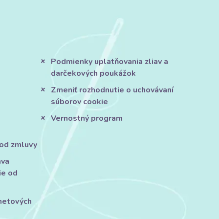
Podmienky uplatňovania zliav a
darčekových poukážok
Zmeniť rozhodnutie o uchovávaní
súborov cookie
Vernostný program
 od zmluvy
áva
ie od
rnetových