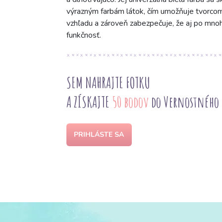
výrazným farbám látok, čím umožňuje tvorcom 
vzhľadu a zároveň zabezpečuje, že aj po mnoh
funkčnosť.
SEM NAHRAJTE FOTKU
A ZÍSKAJTE
50 bodov
do Vernostného
PRIHLÁSTE SA