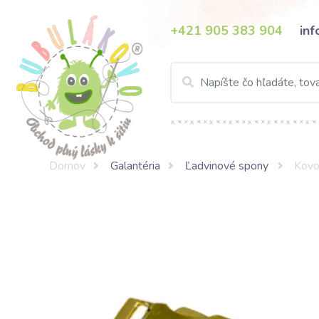
+421 905 383 904
in
Domov
Galantéria
Ľadvinové spony
Kovo