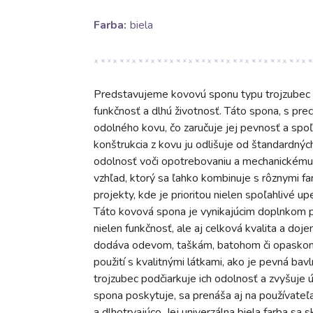
Farba:
biela
Predstavujeme kovovú sponu typu trojzubec v
funkčnosť a dlhú životnosť. Táto spona, s pr
odolného kovu, čo zaručuje jej pevnosť a spoľ
konštrukcia z kovu ju odlišuje od štandardnýc
odolnosť voči opotrebovaniu a mechanickému
vzhľad, ktorý sa ľahko kombinuje s rôznymi fa
projekty, kde je prioritou nielen spoľahlivé u
Táto kovová spona je vynikajúcim doplnkom pre
nielen funkčnosť, ale aj celková kvalita a do
dodáva odevom, taškám, batohom či opaskom p
použití s kvalitnými látkami, ako je pevná bav
trojzubec podčiarkuje ich odolnosť a zvyšuje ú
spona poskytuje, sa prenáša aj na používateľ
a dlhotrvajúco. Jej univerzálna biela farba s