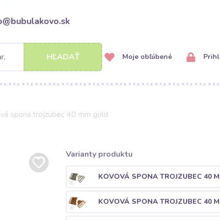
fo@bubulakovo.sk
HĽADAŤ
Moje obľúbené
Prihl
vá spona trojzubec 40 mm gold
Varianty produktu
KOVOVÁ SPONA TROJZUBEC 40 M
KOVOVÁ SPONA TROJZUBEC 40 