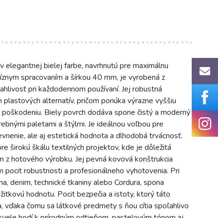
 elegantnej bielej farbe, navrhnutú pre maximálnu
ecíznym spracovaním a šírkou 40 mm, je vyrobená z
ahlivosť pri každodennom používaní. Jej robustná
h plastových alternatív, pričom ponúka výrazne vyššiu
 poškodeniu. Biely povrch dodáva spone čistý a moderný
rebnými paletami a štýlmi. Je ideálnou voľbou pre
pevnenie, ale aj estetická hodnota a dlhodobá trvácnosť.
 širokú škálu textilných projektov, kde je dôležitá
jem z hotového výrobku. Jej pevná kovová konštrukcia
ocit robustnosti a profesionálneho vyhotovenia. Pri
lna, denim, technické tkaniny alebo Cordura, spona
žitkovú hodnotu. Pocit bezpečia a istoty, ktorý táto
a, vďaka čomu sa látkové predmety s ňou cítia spoľahlivo
a skvele hodí k prírodným odtieňom, pastelovým tónom aj