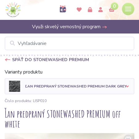
0
Využi skvelý vernostný program
SPÄŤ DO STONEWASHED PREMIUM
Varianty produktu
ĽAN PREDPRANÝ STONEWASHED PREMIUM DARK GREY
Číslo produktu: LISP010
Ľan predpraný STONEWASHED PREMIUM off
white