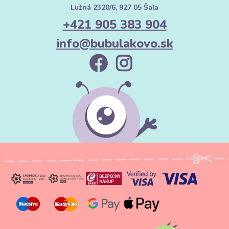
Lužná 2320/6, 927 05 Šaľa
+421 905 383 904
info@bubulakovo.sk