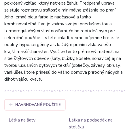
pokrčený vzhľad, ktorý netreba žehliť. Predpraná úprava
zaisťuje rozmerovú stálosť a minimálne zrážanie po praní.
Jeho jemná biela farba je nadčasová a ľahko
kombinovateľná. Ľan je známy svojou priedušnosťou a
termoregulačnými vlastnosťami, čo ho robí ideálnym pre
celoročné použitie – v lete chladí, v zime príjemne hreje. Je
odolný, hypoalergénny a s každým praním získava ešte
krajší, mäkší charakter. Využite tento prémiový materiál na
šitie štýlových odevov (šaty, blúzky, košele, nohavice) aj na
tvorbu luxusných bytových textílií (obliečky, závesy, obrusy,
vankúše), ktoré prinesú do vášho domova prírodný nádych a
dlhotrvajúcu kvalitu.
NAVRHOVANÉ POUŽITIE
Látka na šaty
Látka na podsedák na
stoličku