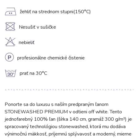
E
žehliť na strednom stupni(150°C)
U
Nesušiť v sušičke
H
nebieliť
L
profesionálne chemické čistenie
g
prať na 30°C
Ponorte sa do luxusu s naším predpraným ľanom
STONEWASHED PREMIUM v odtieni off white. Tento
jednofarebný 100% ľan (šírka 140 cm, gramáž 300 g/m²) je
spracovaný technológiou stonewashed, ktorá mu dodáva
výnimočnú mäkkosť, príjemnú splývavosť a moderný, mierne