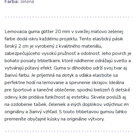
Farba:
zelená
Lemovacia guma glitter 20 mm v sviežej mätovo zelenej
farbe dodá iskru každému projektu. Tento elastický pásik
široký 2 cm je vyrobený z kvalitného materiálu,
zabezpečujúceho vysokú pružnosť a odolnosť. Jeho povrch je
bohato posiaty trblietkami, ktoré nádherne odrážajú svetlo a
vytvárajú pútavý efekt. Guma si dlhodobo udrží svoj tvar aj
žiarivú farbu. Je príjemná na dotyk a vďaka elasticite sa
perfektne hodí na lemovanie a spevnenie okrajov. Ideálna
pre športové a tanečné oblečenie, spodnú bielizeň či detské
odevy, kde pridáva funkčnosť aj estetiku. Skvele poslúži aj
na ozdobenie tašiek, čeleniek a iných doplnkov, vdýchnuc im
originálny a žiarivý vzhľad. S touto trblietavou gumou ľahko
premeníte obyčajné kúsky na originálne výtvory.