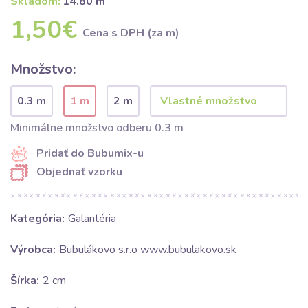
Skladom:
14.80 m
1,50€
Cena s DPH (za m)
Množstvo:
0.3 m
1 m
2 m
Minimálne množstvo odberu 0.3 m
Pridať do Bubumix-u
Objednať vzorku
Kategória:
Galantéria
Výrobca:
Bubulákovo s.r.o www.bubulakovo.sk
Šírka:
2 cm